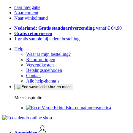
naar navigatie
Naar content
Naar winkelmand
Nederland: Gratis standaardverzending
vanaf € 64,90
Gratis retourneren
1 gratis sample bij iedere bestelling
Help
Waar is mijn bestelling?
Retourneringen
Verzendkosten
Betalingsmethoden
Contact
Alle help-thema`s
Meer inspiratie
Echte Bio- en natuurcosmetica
Aanmelden