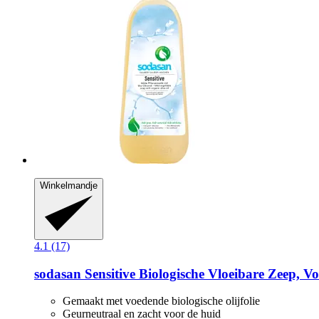
Winkelmandje
4.1 (17)
sodasan
Sensitive Biologische Vloeibare Zeep, V
Gemaakt met voedende biologische olijfolie
Geurneutraal en zacht voor de huid