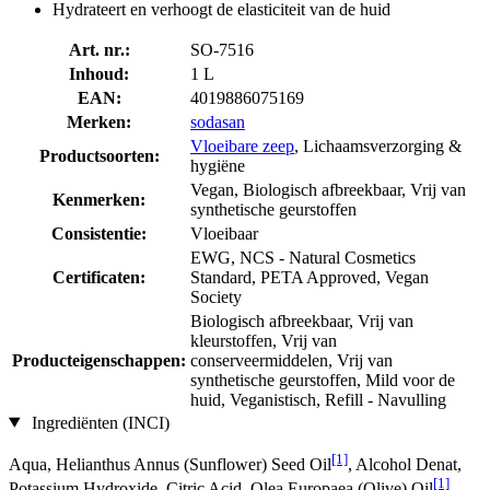
Hydrateert en verhoogt de elasticiteit van de huid
Art. nr.:
SO-7516
Inhoud:
1 L
EAN:
4019886075169
Merken:
sodasan
Vloeibare zeep
, Lichaamsverzorging &
Productsoorten:
hygiëne
Vegan, Biologisch afbreekbaar, Vrij van
Kenmerken:
synthetische geurstoffen
Consistentie:
Vloeibaar
EWG, NCS - Natural Cosmetics
Certificaten:
Standard, PETA Approved, Vegan
Society
Biologisch afbreekbaar, Vrij van
kleurstoffen, Vrij van
Producteigenschappen:
conserveermiddelen, Vrij van
synthetische geurstoffen, Mild voor de
huid, Veganistisch, Refill - Navulling
Ingrediënten (INCI)
[1]
Aqua, Helianthus Annus (Sunflower) Seed Oil
, Alcohol Denat,
[1]
Potassium Hydroxide, Citric Acid, Olea Europaea (Olive) Oil