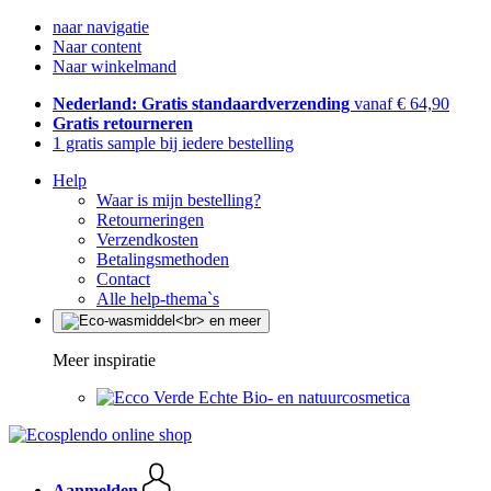
naar navigatie
Naar content
Naar winkelmand
Nederland: Gratis standaardverzending
vanaf € 64,90
Gratis retourneren
1 gratis sample bij iedere bestelling
Help
Waar is mijn bestelling?
Retourneringen
Verzendkosten
Betalingsmethoden
Contact
Alle help-thema`s
Meer inspiratie
Echte Bio- en natuurcosmetica
Aanmelden