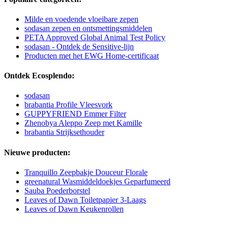
Milde en voedende vloeibare zepen
sodasan zepen en ontsmettingsmiddelen
PETA Approved Global Animal Test Policy
sodasan - Ontdek de Sensitive-lijn
Producten met het EWG Home-certificaat
Ontdek Ecosplendo:
sodasan
brabantia Profile Vleesvork
GUPPYFRIEND Emmer Filter
Zhenobya Aleppo Zeep met Kamille
brabantia Strijksethouder
Nieuwe producten:
Tranquillo Zeepbakje Douceur Florale
greenatural Wasmiddeldoekjes Geparfumeerd
Sauba Poederborstel
Leaves of Dawn Toiletpapier 3-Laags
Leaves of Dawn Keukenrollen