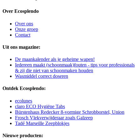
Over Ecosplendo
Over ons
Onze groep
Contact
Uit ons magazine:
De maankalender als je geheime wapen!
Iedereen maakt (schoonmaak)fouten - tips voor professionals
& zij die niet van schoonmaken houden
Wasmiddel correct doseren
Ontdek Ecosplendo:
ecolunes
claro ECO Hygiëne Tabs
Bürstenhaus Redecker 8-vormige Schrobborstel, Union
Frosch Vlekverwijderaar zoals Galzeep
Tadé Marseille Zeepblokjes
Nieuwe producten: