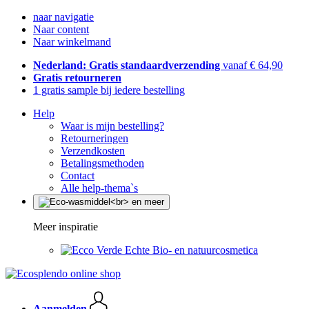
naar navigatie
Naar content
Naar winkelmand
Nederland: Gratis standaardverzending
vanaf € 64,90
Gratis retourneren
1 gratis sample bij iedere bestelling
Help
Waar is mijn bestelling?
Retourneringen
Verzendkosten
Betalingsmethoden
Contact
Alle help-thema`s
Meer inspiratie
Echte Bio- en natuurcosmetica
Aanmelden