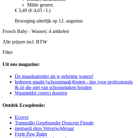
Milde geuren
€ 3,49
(€ 4,65 / L)
Bezorging uiterlijk op 12. augustus
Frosch Baby - Wassen: 4 artikelen
Alle prijzen incl. BTW
Filter
Uit ons magazine:
De maankalender als je geheime wapen!
Iedereen maakt (schoonmaak)fouten - tips voor professionals
& zij die niet van schoonmaken houden
Wasmiddel correct doseren
Ontdek Ecosplendo:
Ecover
Tranquillo Geurbrander Douceur Florale
pierpaoli ekos Vetverwijderaar
Feele Paw Balm