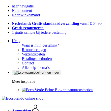
naar navigatie
Naar content
Naar winkelmand
Nederland: Gratis standaardverzending
vanaf € 64,90
Gratis retourneren
1 gratis sample bij iedere bestelling
Help
Waar is mijn bestelling?
Retourneringen
Verzendkosten
Betalingsmethoden
Contact
Alle help-thema`s
Meer inspiratie
Echte Bio- en natuurcosmetica
Aanmelden