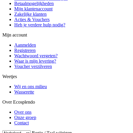
Betaalmogelijkheden
Mijn klantenaccount
Zakelijke klanten
Acties & Vouchers
Heb je verdere hulp nodig?
Mijn account
Aanmelden
Registreren
Wachtwoord vergeten?
Waar is mijn levering?
Voucher verzilveren
Weetjes
Wij en ons milieu
Wasserette
Over Ecosplendo
Over ons
Onze groep
Contact
Regio / Taal wijzigen