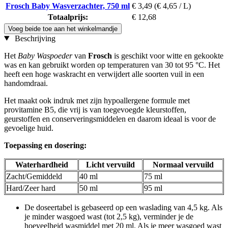
Frosch Baby Wasverzachter, 750 ml
€ 3,49
(€ 4,65 / L)
Totaalprijs:
€ 12,68
Voeg beide toe aan het winkelmandje
Beschrijving
Het
Baby Waspoeder
van
Frosch
is geschikt voor witte en gekookte
was en kan gebruikt worden op temperaturen van 30 tot 95 °C. Het
heeft een hoge waskracht en verwijdert alle soorten vuil in een
handomdraai.
Het maakt ook indruk met zijn hypoallergene formule met
provitamine B5, die vrij is van toegevoegde kleurstoffen,
geurstoffen en conserveringsmiddelen en daarom ideaal is voor de
gevoelige huid.
Toepassing en dosering:
Waterhardheid
Licht vervuild
Normaal vervuild
Zacht/Gemiddeld
40 ml
75 ml
Hard/Zeer hard
50 ml
95 ml
De doseertabel is gebaseerd op een waslading van 4,5 kg. Als
je minder wasgoed wast (tot 2,5 kg), verminder je de
hoeveelheid wasmiddel met 20 ml. Als je meer wasgoed wast