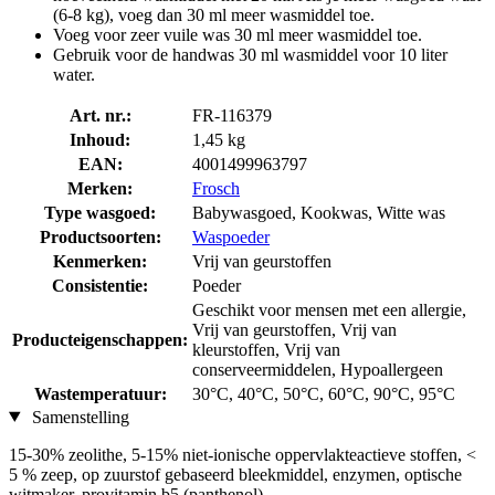
(6-8 kg), voeg dan 30 ml meer wasmiddel toe.
Voeg voor zeer vuile was 30 ml meer wasmiddel toe.
Gebruik voor de handwas 30 ml wasmiddel voor 10 liter
water.
Art. nr.:
FR-116379
Inhoud:
1,45 kg
EAN:
4001499963797
Merken:
Frosch
Type wasgoed:
Babywasgoed, Kookwas, Witte was
Productsoorten:
Waspoeder
Kenmerken:
Vrij van geurstoffen
Consistentie:
Poeder
Geschikt voor mensen met een allergie,
Vrij van geurstoffen, Vrij van
Producteigenschappen:
kleurstoffen, Vrij van
conserveermiddelen, Hypoallergeen
Wastemperatuur:
30°C, 40°C, 50°C, 60°C, 90°C, 95°C
Samenstelling
15-30% zeolithe, 5-15% niet-ionische oppervlakteactieve stoffen, <
5 % zeep, op zuurstof gebaseerd bleekmiddel, enzymen, optische
witmaker, provitamin b5 (panthenol)