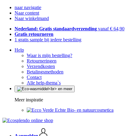
naar navigatie
Naar content
Naar winkelmand
Nederland: Gratis standaardverzending
vanaf € 64,90
Gratis retourneren
1 gratis sample bij iedere bestelling
Help
Waar is mijn bestelling?
Retourneringen
Verzendkosten
Betalingsmethoden
Contact
Alle help-thema`s
Meer inspiratie
Echte Bio- en natuurcosmetica
Aanmelden