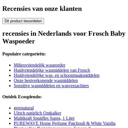
Recensies van onze klanten
Dit product beoordelen
recensies in Nederlands voor Frosch Baby
Waspoeder
Populaire categorieën:
Milieuvriendelijk waspoeder
Huidvriendelijke wasmiddelen van Frosch
Huidvriendelijke was- en schoonmaakmiddelen
Onze bestverkopende wasmiddelen
Sensitive wasmiddelen en wasverzachters
Ontdek Ecosplendo:
greenatural
Ulrich natürlich Ontkalker
Multikraft Spuitfles Supra, 1 Liter
PUREWAVE Home Perfume Patchouli & White Vanilla