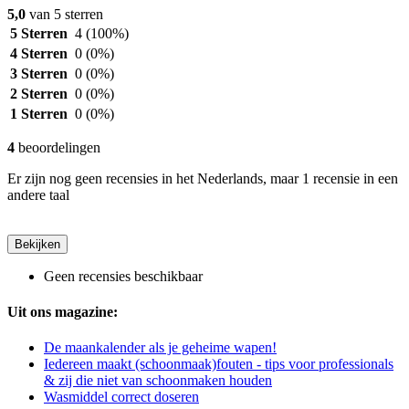
5,0
van 5 sterren
5 Sterren
4
(100%)
4 Sterren
0
(0%)
3 Sterren
0
(0%)
2 Sterren
0
(0%)
1 Sterren
0
(0%)
4
beoordelingen
Er zijn nog geen recensies in het Nederlands, maar 1 recensie in een
andere taal
Bekijken
Geen recensies beschikbaar
Uit ons magazine:
De maankalender als je geheime wapen!
Iedereen maakt (schoonmaak)fouten - tips voor professionals
& zij die niet van schoonmaken houden
Wasmiddel correct doseren