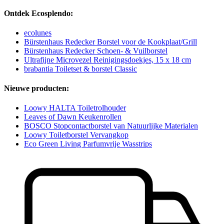
Ontdek Ecosplendo:
ecolunes
Bürstenhaus Redecker Borstel voor de Kookplaat/Grill
Bürstenhaus Redecker Schoen- & Vuilborstel
Ultrafijne Microvezel Reinigingsdoekjes, 15 x 18 cm
brabantia Toiletset & borstel Classic
Nieuwe producten:
Loowy HALTA Toiletrolhouder
Leaves of Dawn Keukenrollen
BOSCO Stopcontactborstel van Natuurlijke Materialen
Loowy Toiletborstel Vervangkop
Eco Green Living Parfumvrije Wasstrips