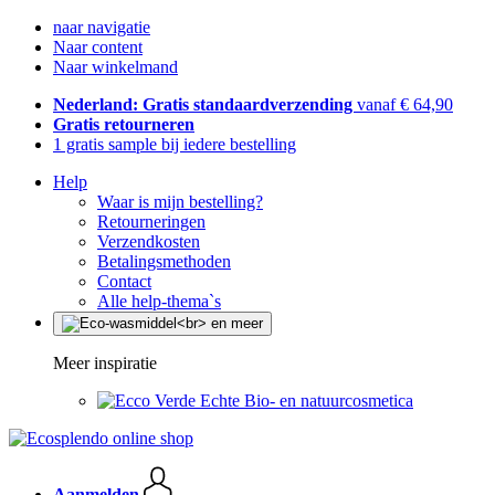
naar navigatie
Naar content
Naar winkelmand
Nederland: Gratis standaardverzending
vanaf € 64,90
Gratis retourneren
1 gratis sample bij iedere bestelling
Help
Waar is mijn bestelling?
Retourneringen
Verzendkosten
Betalingsmethoden
Contact
Alle help-thema`s
Meer inspiratie
Echte Bio- en natuurcosmetica
Aanmelden