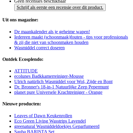
Geen recensies beschikbaar
Schrijf als eerste een recensie over dit product.
Uit ons magazine:
De maankalender als je geheime wapen!
Iedereen maakt (schoonmaak)fouten - tips voor professionals
& zij die niet van schoonmaken houden
Wasmiddel correct doseren
Ontdek Ecosplendo:
ATTITUDE
ecolunes Badkkamerreiniger-Mousse
Ulrich natürlich Wasmiddel voor Wol, Zijde en Bont
Dr. Bronner's 18-in-1 Natuurlijke Zeep Pepermunt
planet pure Universele Krachtreiniger - Orange
Nieuwe producten:
Leaves of Dawn Keukenrollen
Eco Green Living Wasstrips Lavendel
greenatural Wasmiddeldoekjes Geparfumeerd
Sauba BARISTA Set