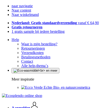
naar navigatie
Naar content
Naar winkelmand
Nederland: Gratis standaardverzending
vanaf € 64,90
Gratis retourneren
1 gratis sample bij iedere bestelling
Help
Waar is mijn bestelling?
Retourneringen
Verzendkosten
Betalingsmethoden
Contact
Alle help-thema`s
Meer inspiratie
Echte Bio- en natuurcosmetica
Aanmelden