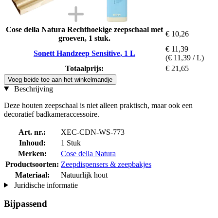
Cose della Natura Rechthoekige zeepschaal met
€ 10,26
groeven, 1 stuk.
€ 11,39
Sonett Handzeep Sensitive, 1 L
(€ 11,39 / L)
Totaalprijs:
€ 21,65
Voeg beide toe aan het winkelmandje
Beschrijving
Deze houten zeepschaal is niet alleen praktisch, maar ook een
decoratief badkameraccessoire.
Art. nr.:
XEC-CDN-WS-773
Inhoud:
1 Stuk
Merken:
Cose della Natura
Productsoorten:
Zeepdispensers & zeepbakjes
Materiaal:
Natuurlijk hout
Juridische informatie
Bijpassend