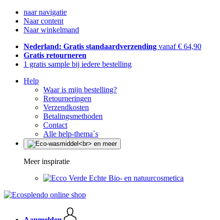
naar navigatie
Naar content
Naar winkelmand
Nederland: Gratis standaardverzending
vanaf € 64,90
Gratis retourneren
1 gratis sample bij iedere bestelling
Help
Waar is mijn bestelling?
Retourneringen
Verzendkosten
Betalingsmethoden
Contact
Alle help-thema`s
Meer inspiratie
Echte Bio- en natuurcosmetica
Aanmelden