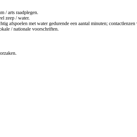
m / arts raadplegen.
el zeep / water.
poelen met water gedurende een aantal minuten; contactlenzen verw
kale / nationale voorschriften.
oorzaken.