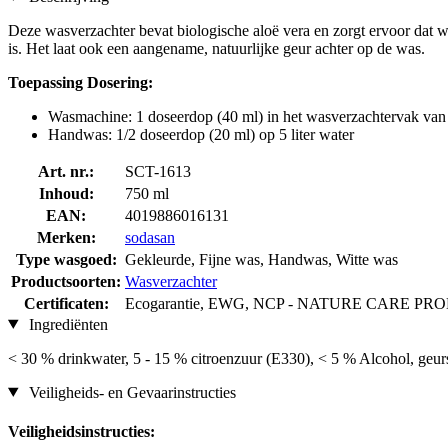
Deze wasverzachter bevat biologische aloë vera en zorgt ervoor dat wa
is. Het laat ook een aangename, natuurlijke geur achter op de was.
Toepassing Dosering:
Wasmachine: 1 doseerdop (40 ml) in het wasverzachtervak va
Handwas: 1/2 doseerdop (20 ml) op 5 liter water
Art. nr.:
SCT-1613
Inhoud:
750 ml
EAN:
4019886016131
Merken:
sodasan
Type wasgoed:
Gekleurde, Fijne was, Handwas, Witte was
Productsoorten:
Wasverzachter
Certificaten:
Ecogarantie, EWG, NCP - NATURE CARE PROD
Ingrediënten
< 30 % drinkwater, 5 - 15 % citroenzuur (E330), < 5 % Alcohol, geurst
Veiligheids- en Gevaarinstructies
Veiligheidsinstructies: