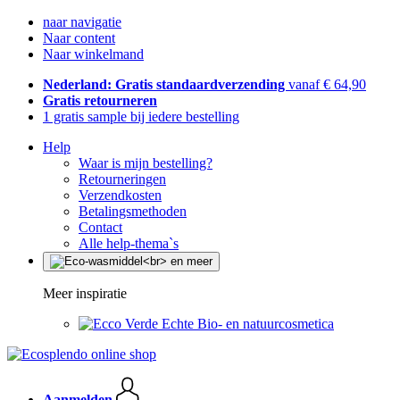
naar navigatie
Naar content
Naar winkelmand
Nederland: Gratis standaardverzending
vanaf € 64,90
Gratis retourneren
1 gratis sample bij iedere bestelling
Help
Waar is mijn bestelling?
Retourneringen
Verzendkosten
Betalingsmethoden
Contact
Alle help-thema`s
Meer inspiratie
Echte Bio- en natuurcosmetica
Aanmelden