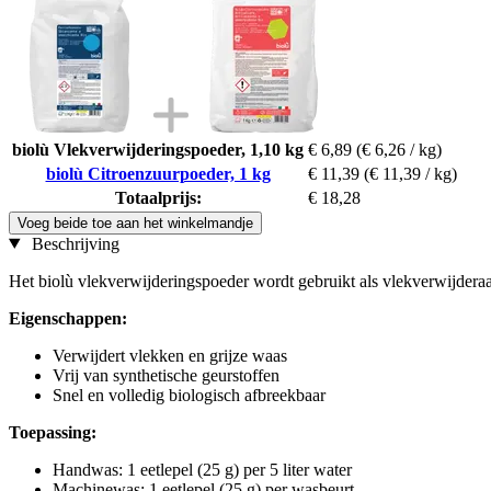
biolù Vlekverwijderingspoeder, 1,10 kg
€ 6,89
(€ 6,26 / kg)
biolù Citroenzuurpoeder, 1 kg
€ 11,39
(€ 11,39 / kg)
Totaalprijs:
€ 18,28
Voeg beide toe aan het winkelmandje
Beschrijving
Het biolù vlekverwijderingspoeder wordt gebruikt als vlekverwijderaar
Eigenschappen:
Verwijdert vlekken en grijze waas
Vrij van synthetische geurstoffen
Snel en volledig biologisch afbreekbaar
Toepassing:
Handwas: 1 eetlepel (25 g) per 5 liter water
Machinewas: 1 eetlepel (25 g) per wasbeurt