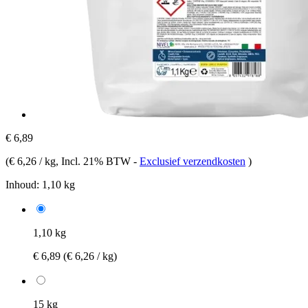
€ 6,89
(
€ 6,26 / kg
, Incl. 21% BTW
-
Exclusief verzendkosten
)
Inhoud:
1,10 kg
1,10 kg
€ 6,89
(€ 6,26 / kg)
15 kg