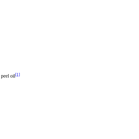
[1]
peel oil