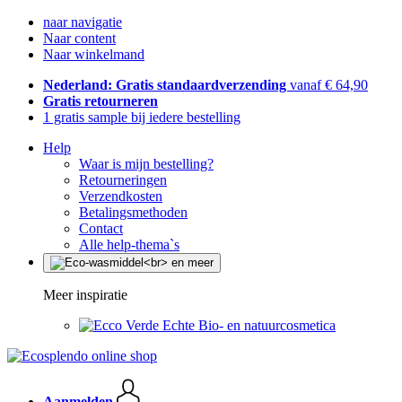
naar navigatie
Naar content
Naar winkelmand
Nederland: Gratis standaardverzending
vanaf € 64,90
Gratis retourneren
1 gratis sample bij iedere bestelling
Help
Waar is mijn bestelling?
Retourneringen
Verzendkosten
Betalingsmethoden
Contact
Alle help-thema`s
Meer inspiratie
Echte Bio- en natuurcosmetica
Aanmelden