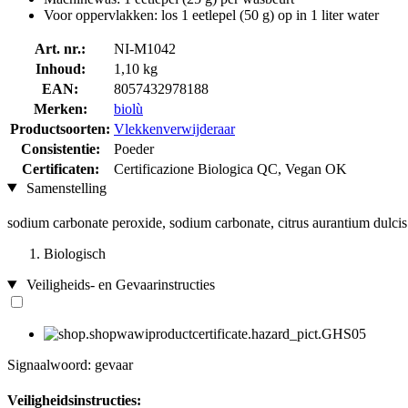
Voor oppervlakken: los 1 eetlepel (50 g) op in 1 liter water
Art. nr.:
NI-M1042
Inhoud:
1,10 kg
EAN:
8057432978188
Merken:
biolù
Productsoorten:
Vlekkenverwijderaar
Consistentie:
Poeder
Certificaten:
Certificazione Biologica QC, Vegan OK
Samenstelling
sodium carbonate peroxide, sodium carbonate, citrus aurantium dulcis 
Biologisch
Veiligheids- en Gevaarinstructies
Signaalwoord: gevaar
Veiligheidsinstructies: