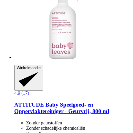
Winkelmandje
4.9 (17)
ATTITUDE
Baby Speelgoed-​ en
Oppervlaktereiniger -​ Geurvrij, 800 ml
Zonder geurstoffen
Zonder schadelijke chemicaliën