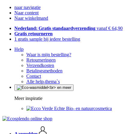
naar navigatie
Naar content
Naar winkelmand
Nederland: Gratis standaardverzending
vanaf € 64,90
Gratis retourneren
1 gratis sample bij iedere bestelling
Help
Waar is mijn bestelling?
Retourneringen
Verzendkosten
Betalingsmethoden
Contact
Alle help-thema`s
Meer inspiratie
Echte Bio- en natuurcosmetica
Aanmelden