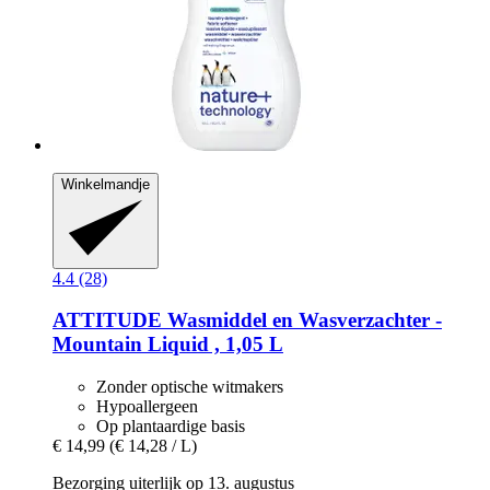
Winkelmandje
4.4 (28)
ATTITUDE
Wasmiddel en Wasverzachter -​
Mountain Liquid , 1,05 L
Zonder optische witmakers
Hypoallergeen
Op plantaardige basis
€ 14,99
(€ 14,28 / L)
Bezorging uiterlijk op 13. augustus