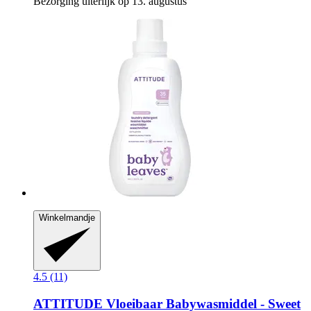
Bezorging uiterlijk op 13. augustus
Winkelmandje
4.5 (11)
ATTITUDE
Vloeibaar Babywasmiddel -​ Sweet