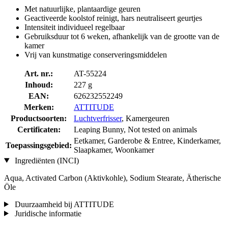
Met natuurlijke, plantaardige geuren
Geactiveerde koolstof reinigt, hars neutraliseert geurtjes
Intensiteit individueel regelbaar
Gebruiksduur tot 6 weken, afhankelijk van de grootte van de
kamer
Vrij van kunstmatige conserveringsmiddelen
Art. nr.:
AT-55224
Inhoud:
227 g
EAN:
626232552249
Merken:
ATTITUDE
Productsoorten:
Luchtverfrisser
, Kamergeuren
Certificaten:
Leaping Bunny, Not tested on animals
Eetkamer, Garderobe & Entree, Kinderkamer,
Toepassingsgebied:
Slaapkamer, Woonkamer
Ingrediënten (INCI)
Aqua, Activated Carbon (Aktivkohle), Sodium Stearate, Ätherische
Öle
Duurzaamheid bij ATTITUDE
Juridische informatie