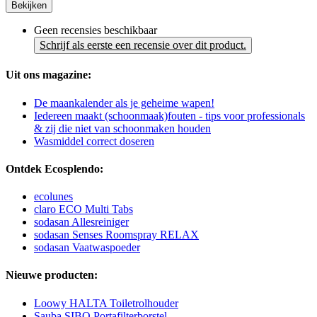
Bekijken
Geen recensies beschikbaar
Schrijf als eerste een recensie over dit product.
Uit ons magazine:
De maankalender als je geheime wapen!
Iedereen maakt (schoonmaak)fouten - tips voor professionals
& zij die niet van schoonmaken houden
Wasmiddel correct doseren
Ontdek Ecosplendo:
ecolunes
claro ECO Multi Tabs
sodasan Allesreiniger
sodasan Senses Roomspray RELAX
sodasan Vaatwaspoeder
Nieuwe producten:
Loowy HALTA Toiletrolhouder
Sauba SIBO Portafilterborstel