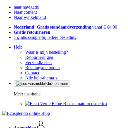
naar navigatie
Naar content
Naar winkelmand
Nederland: Gratis standaardverzending
vanaf € 64,90
Gratis retourneren
1 gratis sample bij iedere bestelling
Help
Waar is mijn bestelling?
Retourneringen
Verzendkosten
Betalingsmethoden
Contact
Alle help-thema`s
Meer inspiratie
Echte Bio- en natuurcosmetica
Aanmelden