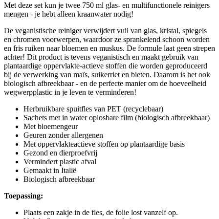
Met deze set kun je twee 750 ml glas- en multifunctionele reinigers
mengen - je hebt alleen kraanwater nodig!
De veganistische reiniger verwijdert vuil van glas, kristal, spiegels
en chromen voorwerpen, waardoor ze sprankelend schoon worden
en fris ruiken naar bloemen en muskus. De formule laat geen strepen
achter! Dit product is tevens veganistisch en maakt gebruik van
plantaardige oppervlakte-actieve stoffen die worden geproduceerd
bij de verwerking van maïs, suikerriet en bieten. Daarom is het ook
biologisch afbreekbaar - en de perfecte manier om de hoeveelheid
wegwerpplastic in je leven te verminderen!
Herbruikbare spuitfles van PET (recyclebaar)
Sachets met in water oplosbare film (biologisch afbreekbaar)
Met bloemengeur
Geuren zonder allergenen
Met oppervlakteactieve stoffen op plantaardige basis
Gezond en dierproefvrij
Vermindert plastic afval
Gemaakt in Italië
Biologisch afbreekbaar
Toepassing:
Plaats een zakje in de fles, de folie lost vanzelf op.