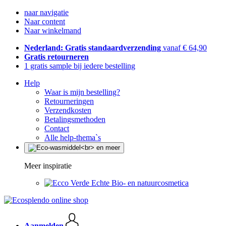
naar navigatie
Naar content
Naar winkelmand
Nederland: Gratis standaardverzending
vanaf € 64,90
Gratis retourneren
1 gratis sample bij iedere bestelling
Help
Waar is mijn bestelling?
Retourneringen
Verzendkosten
Betalingsmethoden
Contact
Alle help-thema`s
Meer inspiratie
Echte Bio- en natuurcosmetica
Aanmelden