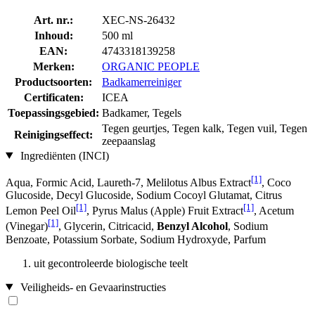
Art. nr.:
XEC-NS-26432
Inhoud:
500 ml
EAN:
4743318139258
Merken:
ORGANIC PEOPLE
Productsoorten:
Badkamerreiniger
Certificaten:
ICEA
Toepassingsgebied:
Badkamer, Tegels
Tegen geurtjes, Tegen kalk, Tegen vuil, Tegen
Reinigingseffect:
zeepaanslag
Ingrediënten (INCI)
[1]
Aqua, Formic Acid, Laureth-7, Melilotus Albus Extract
, Coco
Glucoside, Decyl Glucoside, Sodium Cocoyl Glutamat, Citrus
[1]
[1]
Lemon Peel Oil
, Pyrus Malus (Apple) Fruit Extract
, Acetum
[1]
(Vinegar)
, Glycerin, Citricacid,
Benzyl Alcohol
, Sodium
Benzoate, Potassium Sorbate, Sodium Hydroxyde, Parfum
uit gecontroleerde biologische teelt
Veiligheids- en Gevaarinstructies