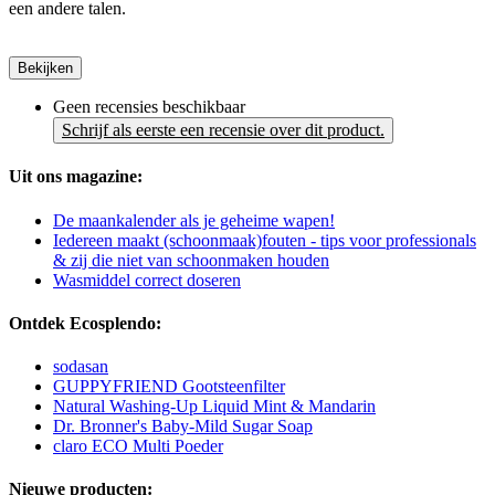
een andere talen.
Bekijken
Geen recensies beschikbaar
Schrijf als eerste een recensie over dit product.
Uit ons magazine:
De maankalender als je geheime wapen!
Iedereen maakt (schoonmaak)fouten - tips voor professionals
& zij die niet van schoonmaken houden
Wasmiddel correct doseren
Ontdek Ecosplendo:
sodasan
GUPPYFRIEND Gootsteenfilter
Natural Washing-Up Liquid Mint & Mandarin
Dr. Bronner's Baby-Mild Sugar Soap
claro ECO Multi Poeder
Nieuwe producten: