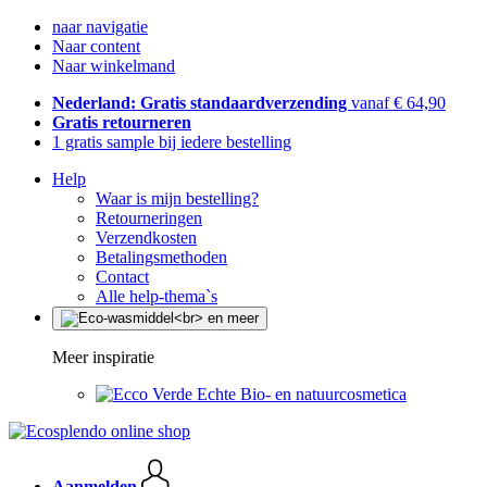
naar navigatie
Naar content
Naar winkelmand
Nederland: Gratis standaardverzending
vanaf € 64,90
Gratis retourneren
1 gratis sample bij iedere bestelling
Help
Waar is mijn bestelling?
Retourneringen
Verzendkosten
Betalingsmethoden
Contact
Alle help-thema`s
Meer inspiratie
Echte Bio- en natuurcosmetica
Aanmelden