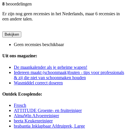
8
beoordelingen
Er zijn nog geen recensies in het Nederlands, maar 6 recensies in
een andere talen.
Bekijken
Geen recensies beschikbaar
Uit ons magazine:
De maankalender als je geheime wapen!
Iedereen maakt (schoonmaak)fouten - tips voor professionals
& zij die niet van schoonmaken houden
Wasmiddel correct doseren
Ontdek Ecosplendo:
Frosch
ATTITUDE Groente- en fruitreiniger
AlmaWin Afvoerreiniger
beeta Keukenreiniger
brabantia Inklapbaar Afdruiprek, Large