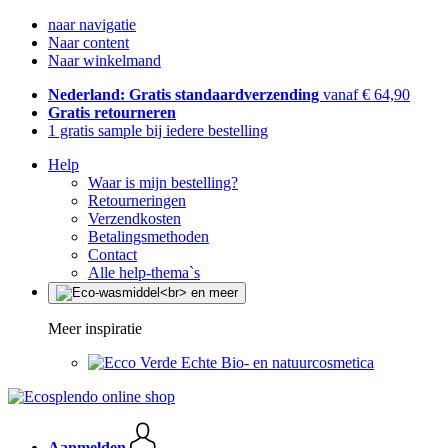
naar navigatie
Naar content
Naar winkelmand
Nederland: Gratis standaardverzending
vanaf € 64,90
Gratis retourneren
1 gratis sample bij iedere bestelling
Help
Waar is mijn bestelling?
Retourneringen
Verzendkosten
Betalingsmethoden
Contact
Alle help-thema`s
Meer inspiratie
Echte Bio- en natuurcosmetica
Aanmelden