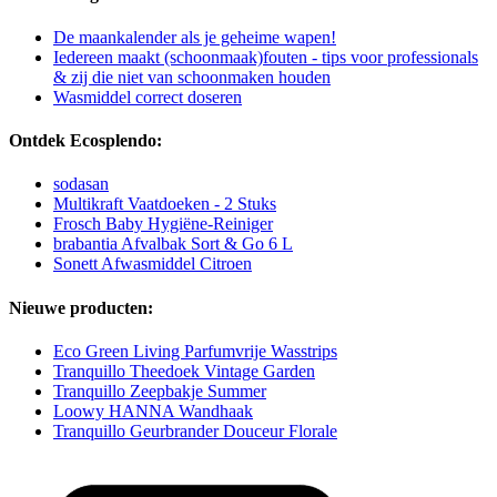
De maankalender als je geheime wapen!
Iedereen maakt (schoonmaak)fouten - tips voor professionals
& zij die niet van schoonmaken houden
Wasmiddel correct doseren
Ontdek Ecosplendo:
sodasan
Multikraft Vaatdoeken - 2 Stuks
Frosch Baby Hygiëne-Reiniger
brabantia Afvalbak Sort & Go 6 L
Sonett Afwasmiddel Citroen
Nieuwe producten:
Eco Green Living Parfumvrije Wasstrips
Tranquillo Theedoek Vintage Garden
Tranquillo Zeepbakje Summer
Loowy HANNA Wandhaak
Tranquillo Geurbrander Douceur Florale