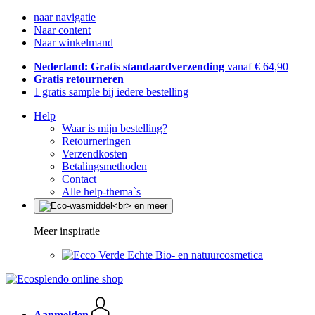
naar navigatie
Naar content
Naar winkelmand
Nederland: Gratis standaardverzending
vanaf € 64,90
Gratis retourneren
1 gratis sample bij iedere bestelling
Help
Waar is mijn bestelling?
Retourneringen
Verzendkosten
Betalingsmethoden
Contact
Alle help-thema`s
Meer inspiratie
Echte Bio- en natuurcosmetica
Aanmelden