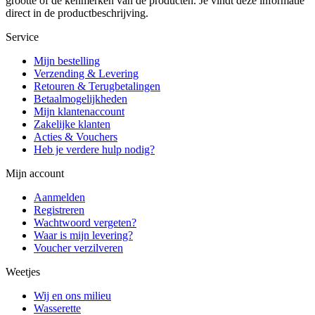
grootte of de kenmerken van de producten. Je vindt deze informatie
direct in de productbeschrijving.
Service
Mijn bestelling
Verzending & Levering
Retouren & Terugbetalingen
Betaalmogelijkheden
Mijn klantenaccount
Zakelijke klanten
Acties & Vouchers
Heb je verdere hulp nodig?
Mijn account
Aanmelden
Registreren
Wachtwoord vergeten?
Waar is mijn levering?
Voucher verzilveren
Weetjes
Wij en ons milieu
Wasserette