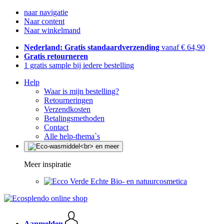
naar navigatie
Naar content
Naar winkelmand
Nederland: Gratis standaardverzending
vanaf € 64,90
Gratis retourneren
1 gratis sample bij iedere bestelling
Help
Waar is mijn bestelling?
Retourneringen
Verzendkosten
Betalingsmethoden
Contact
Alle help-thema`s
Meer inspiratie
Echte Bio- en natuurcosmetica
Aanmelden