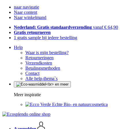
naar navigatie
Naar content
Naar winkelmand
Nederland: Gratis standaardverzending
vanaf € 64,90
Gratis retourneren
1 gratis sample bij iedere bestelling
Help
Waar is mijn bestelling?
Retourneringen
Verzendkosten
Betalingsmethoden
Contact
Alle help-thema`s
Meer inspiratie
Echte Bio- en natuurcosmetica
Aanmelden