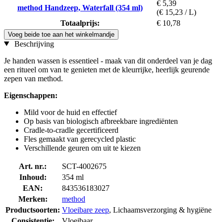
€ 5,39
method Handzeep, Waterfall (354 ml)
(€ 15,23 / L)
Totaalprijs:
€ 10,78
Voeg beide toe aan het winkelmandje
Beschrijving
Je handen wassen is essentieel - maak van dit onderdeel van je dag
een ritueel om van te genieten met de kleurrijke, heerlijk geurende
zepen van method.
Eigenschappen:
Mild voor de huid en effectief
Op basis van biologisch afbreekbare ingrediënten
Cradle-to-cradle gecertificeerd
Fles gemaakt van gerecycled plastic
Verschillende geuren om uit te kiezen
Art. nr.:
SCT-4002675
Inhoud:
354 ml
EAN:
843536183027
Merken:
method
Productsoorten:
Vloeibare zeep
, Lichaamsverzorging & hygiëne
Consistentie:
Vloeibaar