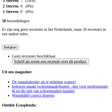
3 Sterren
7
(14%)
2 Sterren
0
(0%)
1 Sterren
0
(0%)
50
beoordelingen
Er zijn nog geen recensies in het Nederlands, maar 26 recensies in
een andere talen.
Bekijken
Geen recensies beschikbaar
Schrijf als eerste een recensie over dit product.
Uit ons magazine:
De maankalender als je geheime wapen!
Iedereen maakt (schoonmaak)fouten - tips voor professionals
& zij die niet van schoonmaken houden
Wasmiddel correct doseren
Ontdek Ecosplendo: