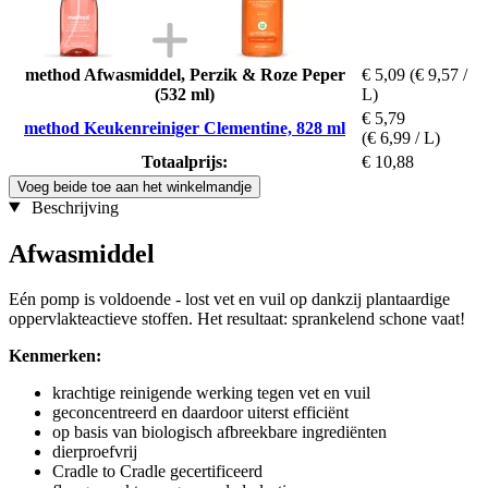
method Afwasmiddel, Perzik & Roze Peper
€ 5,09
(€ 9,57 /
(532 ml)
L)
€ 5,79
method Keukenreiniger Clementine, 828 ml
(€ 6,99 / L)
Totaalprijs:
€ 10,88
Voeg beide toe aan het winkelmandje
Beschrijving
Afwasmiddel
Eén pomp is voldoende - lost vet en vuil op dankzij plantaardige
oppervlakteactieve stoffen. Het resultaat: sprankelend schone vaat!
Kenmerken:
krachtige reinigende werking tegen vet en vuil
geconcentreerd en daardoor uiterst efficiënt
op basis van biologisch afbreekbare ingrediënten
dierproefvrij
Cradle to Cradle gecertificeerd