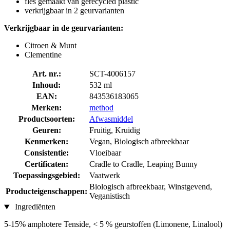
fles gemaakt van gerecycled plastic
verkrijgbaar in 2 geurvarianten
Verkrijgbaar in de geurvarianten:
Citroen & Munt
Clementine
Art. nr.:
SCT-4006157
Inhoud:
532 ml
EAN:
843536183065
Merken:
method
Productsoorten:
Afwasmiddel
Geuren:
Fruitig, Kruidig
Kenmerken:
Vegan, Biologisch afbreekbaar
Consistentie:
Vloeibaar
Certificaten:
Cradle to Cradle, Leaping Bunny
Toepassingsgebied:
Vaatwerk
Biologisch afbreekbaar, Winstgevend,
Producteigenschappen:
Veganistisch
Ingrediënten
5-15% amphotere Tenside, < 5 % geurstoffen (Limonene, Linalool)