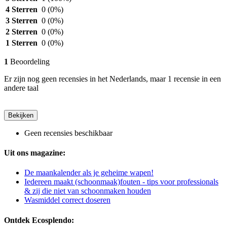
4 Sterren
0
(0%)
3 Sterren
0
(0%)
2 Sterren
0
(0%)
1 Sterren
0
(0%)
1
Beoordeling
Er zijn nog geen recensies in het Nederlands, maar 1 recensie in een
andere taal
Bekijken
Geen recensies beschikbaar
Uit ons magazine:
De maankalender als je geheime wapen!
Iedereen maakt (schoonmaak)fouten - tips voor professionals
& zij die niet van schoonmaken houden
Wasmiddel correct doseren
Ontdek Ecosplendo: