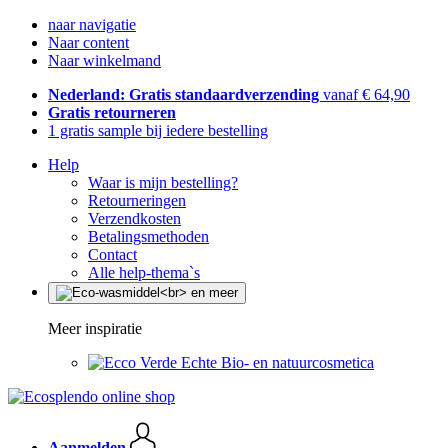
naar navigatie
Naar content
Naar winkelmand
Nederland: Gratis standaardverzending
vanaf € 64,90
Gratis retourneren
1 gratis sample bij iedere bestelling
Help
Waar is mijn bestelling?
Retourneringen
Verzendkosten
Betalingsmethoden
Contact
Alle help-thema`s
Meer inspiratie
Echte Bio- en natuurcosmetica
Aanmelden