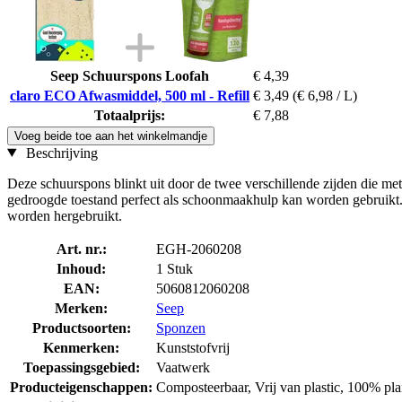
Seep Schuurspons Loofah
€ 4,39
claro ECO Afwasmiddel, 500 ml - Refill
€ 3,49
(€ 6,98 / L)
Totaalprijs:
€ 7,88
Voeg beide toe aan het winkelmandje
Beschrijving
Deze schuurspons blinkt uit door de twee verschillende zijden die met
gedroogde toestand perfect als schoonmaakhulp kan worden gebruikt
worden hergebruikt.
Art. nr.:
EGH-2060208
Inhoud:
1 Stuk
EAN:
5060812060208
Merken:
Seep
Productsoorten:
Sponzen
Kenmerken:
Kunststofvrij
Toepassingsgebied:
Vaatwerk
Producteigenschappen:
Composteerbaar, Vrij van plastic, 100% pla