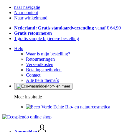
naar navigatie
Naar content
Naar winkelmand
Nederland: Gratis standaardverzending
vanaf € 64,90
Gratis retourneren
1 gratis sample bij iedere bestelling
Help
Waar is mijn bestelling?
Retourneringen
Verzendkosten
Betalingsmethoden
Contact
Alle help-thema`s
Meer inspiratie
Echte Bio- en natuurcosmetica
Aanmelden