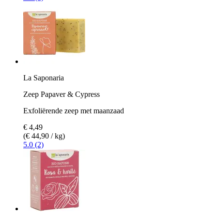
La Saponaria
Zeep Papaver & Cypress
Exfoliërende zeep met maanzaad
€ 4,49
(€ 44,90 / kg)
5.0 (2)