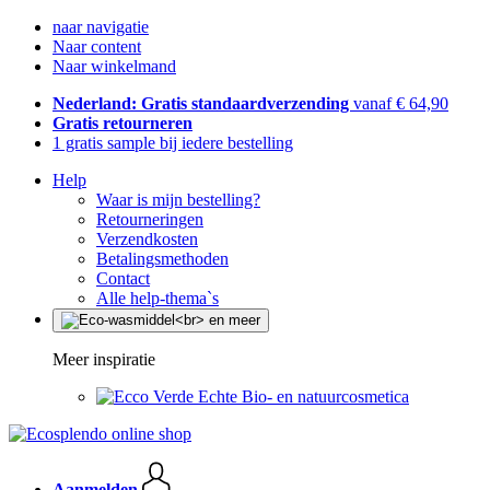
naar navigatie
Naar content
Naar winkelmand
Nederland: Gratis standaardverzending
vanaf € 64,90
Gratis retourneren
1 gratis sample bij iedere bestelling
Help
Waar is mijn bestelling?
Retourneringen
Verzendkosten
Betalingsmethoden
Contact
Alle help-thema`s
Meer inspiratie
Echte Bio- en natuurcosmetica
Aanmelden