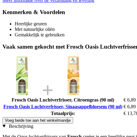
Meer informatie over de verzending en levering
Kenmerken & Voordelen
Heerlijke geuren
Met natuurlijke oliën
Gemakkelijk te gebruiken
Vaak samen gekocht met Frosch Oasis Luchtverfrisser
Frosch Oasis Luchtverfrisser, Citroengras (90 ml)
€ 6,89
Frosch Oasis Luchtverfrisser, Sinaasappelbloesem (90 ml)
€ 6,89
Totaalprijs:
€ 13,7
Voeg beide toe aan het winkelmandje
Beschrijving
Met de
Oase luchtverfrissers
van
Frosch
creëer je een heerlijke geur