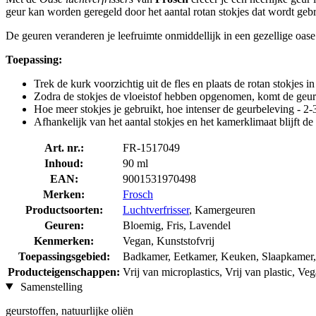
geur kan worden geregeld door het aantal rotan stokjes dat wordt gebr
De geuren veranderen je leefruimte onmiddellijk in een gezellige oase
Toepassing:
Trek de kurk voorzichtig uit de fles en plaats de rotan stokjes in
Zodra de stokjes de vloeistof hebben opgenomen, komt de geur 
Hoe meer stokjes je gebruikt, hoe intenser de geurbeleving - 2-
Afhankelijk van het aantal stokjes en het kamerklimaat blijft d
Art. nr.:
FR-1517049
Inhoud:
90 ml
EAN:
9001531970498
Merken:
Frosch
Productsoorten:
Luchtverfrisser
, Kamergeuren
Geuren:
Bloemig, Fris, Lavendel
Kenmerken:
Vegan, Kunststofvrij
Toepassingsgebied:
Badkamer, Eetkamer, Keuken, Slaapkame
Producteigenschappen:
Vrij van microplastics, Vrij van plastic, Veg
Samenstelling
geurstoffen, natuurlijke oliën