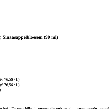
, Sinaasappelbloesem (90 ml)
(€ 76,56 / L)
(€ 76,56 / L)
8
 in huis! De verschillende geuren zijn gebaseerd op eeuwenoude aromathe