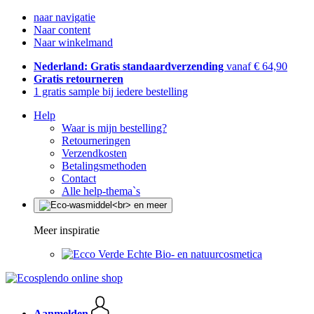
naar navigatie
Naar content
Naar winkelmand
Nederland: Gratis standaardverzending
vanaf € 64,90
Gratis retourneren
1 gratis sample bij iedere bestelling
Help
Waar is mijn bestelling?
Retourneringen
Verzendkosten
Betalingsmethoden
Contact
Alle help-thema`s
Meer inspiratie
Echte Bio- en natuurcosmetica
Aanmelden