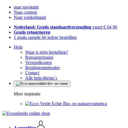
naar navigatie
Naar content
Naar winkelmand
Nederland: Gratis standaardverzending
vanaf € 64,90
Gratis retourneren
1 gratis sample bij iedere bestelling
Help
Waar is mijn bestelling?
Retourneringen
Verzendkosten
Betalingsmethoden
Contact
Alle help-thema`s
Meer inspiratie
Echte Bio- en natuurcosmetica
Aanmelden