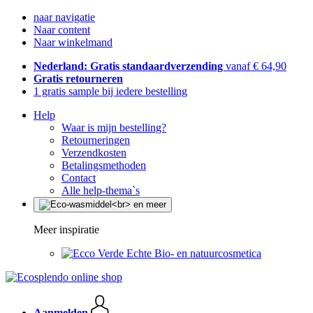
naar navigatie
Naar content
Naar winkelmand
Nederland: Gratis standaardverzending
vanaf € 64,90
Gratis retourneren
1 gratis sample bij iedere bestelling
Help
Waar is mijn bestelling?
Retourneringen
Verzendkosten
Betalingsmethoden
Contact
Alle help-thema`s
Meer inspiratie
Echte Bio- en natuurcosmetica
Aanmelden