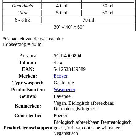
Gemiddeld
40 ml
50 ml
Hard
50 ml
60 ml
6 - 8 kg
70 ml
30° // 40° // 60°
*Capaciteit van de wasmachine
1 doseerdop = 40 ml
Art. nr.:
SCT-4006894
Inhoud:
4 kg
EAN:
5412533429589
Merken:
Ecover
Type wasgoed:
Gekleurde
Productsoorten:
Waspoeder
Geuren:
Lavendel
Vegan, Biologisch afbreekbaar,
Kenmerken:
Dermatologisch getest
Consistentie:
Poeder
Biologisch afbreekbaar, Dermatologisch
Producteigenschappen:
getest, Vrij van optische witmakers,
Veganistisch