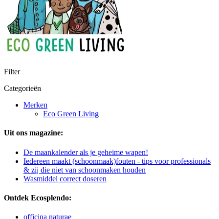
Filter
Categorieën
Merken
Eco Green Living
Uit ons magazine:
De maankalender als je geheime wapen!
Iedereen maakt (schoonmaak)fouten - tips voor professionals
& zij die niet van schoonmaken houden
Wasmiddel correct doseren
Ontdek Ecosplendo:
officina naturae