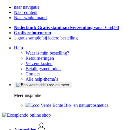
naar navigatie
Naar content
Naar winkelmand
Nederland: Gratis standaardverzending
vanaf € 64,90
Gratis retourneren
1 gratis sample bij iedere bestelling
Help
Waar is mijn bestelling?
Retourneringen
Verzendkosten
Betalingsmethoden
Contact
Alle help-thema`s
Meer inspiratie
Echte Bio- en natuurcosmetica
Aanmelden