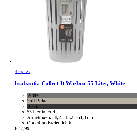
3 opties
brabantia
Collect-​It Wasbox 55 Liter, White
White
Soft Beige
Black
55 liter inhoud
Afmetingen: 38,2 - 38,2 - 64,3 cm
Onderhoudsvriendelijk
€ 47,99