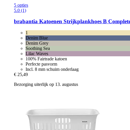
5 opties
5.0 (1)
brabantia
Katoenen Strijkplankhoes B Complete 
1
Denim Blue
Denim Grey
Soothing Sea
Lilac Waves
100% Fairtrade katoen
Perfecte pasvorm
Incl. 8 mm schuim onderlaag
€ 25,49
Bezorging uiterlijk op 13. augustus