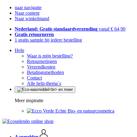
naar navigatie
Naar content
Naar winkelmand
Nederland: Gratis standaardverzending
vanaf € 64,90
Gratis retourneren
1 gratis sample bij iedere bestelling
Help
Waar is mijn bestelling?
Retourneringen
Verzendkosten
Betalingsmethoden
Contact
Alle help-thema`s
Meer inspiratie
Echte Bio- en natuurcosmetica
Aanmelden