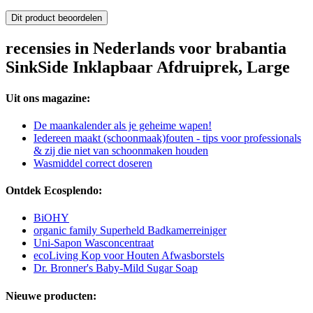
Dit product beoordelen
recensies in Nederlands voor brabantia
SinkSide Inklapbaar Afdruiprek, Large
Uit ons magazine:
De maankalender als je geheime wapen!
Iedereen maakt (schoonmaak)fouten - tips voor professionals
& zij die niet van schoonmaken houden
Wasmiddel correct doseren
Ontdek Ecosplendo:
BiOHY
organic family Superheld Badkamerreiniger
Uni-Sapon Wasconcentraat
ecoLiving Kop voor Houten Afwasborstels
Dr. Bronner's Baby-Mild Sugar Soap
Nieuwe producten: