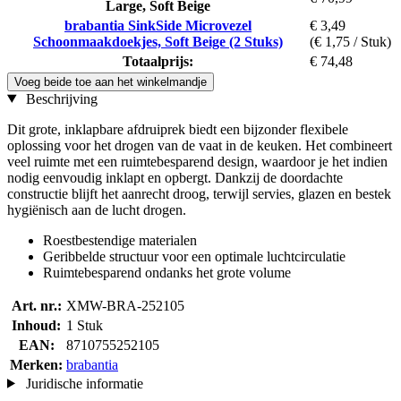
Large, Soft Beige
brabantia SinkSide Microvezel
€ 3,49
Schoonmaakdoekjes, Soft Beige (2 Stuks)
(€ 1,75 / Stuk)
Totaalprijs:
€ 74,48
Voeg beide toe aan het winkelmandje
Beschrijving
Dit grote, inklapbare afdruiprek biedt een bijzonder flexibele
oplossing voor het drogen van de vaat in de keuken. Het combineert
veel ruimte met een ruimtebesparend design, waardoor je het indien
nodig eenvoudig inklapt en opbergt. Dankzij de doordachte
constructie blijft het aanrecht droog, terwijl servies, glazen en bestek
hygiënisch aan de lucht drogen.
Roestbestendige materialen
Geribbelde structuur voor een optimale luchtcirculatie
Ruimtebesparend ondanks het grote volume
Art. nr.:
XMW-BRA-252105
Inhoud:
1 Stuk
EAN:
8710755252105
Merken:
brabantia
Juridische informatie