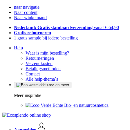
naar navigatie
Naar content
Naar winkelmand
Nederland: Gratis standaardverzending
vanaf € 64,90
Gratis retourneren
1 gratis sample bij iedere bestelling
Help
Waar is mijn bestelling?
Retourneringen
Verzendkosten
Betalingsmethoden
Contact
Alle help-thema`s
Meer inspiratie
Echte Bio- en natuurcosmetica
Aanmelden