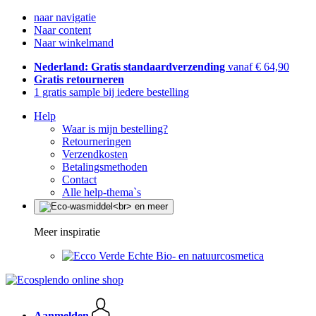
naar navigatie
Naar content
Naar winkelmand
Nederland: Gratis standaardverzending
vanaf € 64,90
Gratis retourneren
1 gratis sample bij iedere bestelling
Help
Waar is mijn bestelling?
Retourneringen
Verzendkosten
Betalingsmethoden
Contact
Alle help-thema`s
Meer inspiratie
Echte Bio- en natuurcosmetica
Aanmelden