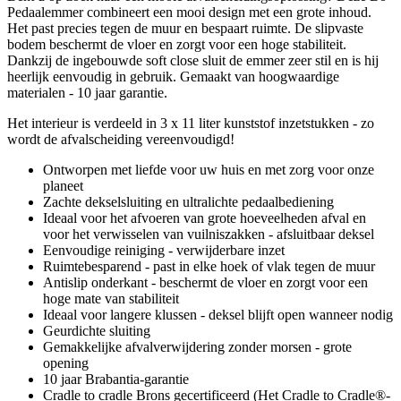
Pedaalemmer combineert een mooi design met een grote inhoud.
Het past precies tegen de muur en bespaart ruimte. De slipvaste
bodem beschermt de vloer en zorgt voor een hoge stabiliteit.
Dankzij de ingebouwde soft close sluit de emmer zeer stil en is hij
heerlijk eenvoudig in gebruik. Gemaakt van hoogwaardige
materialen - 10 jaar garantie.
Het interieur is verdeeld in 3 x 11 liter kunststof inzetstukken - zo
wordt de afvalscheiding vereenvoudigd!
Ontworpen met liefde voor uw huis en met zorg voor onze
planeet
Zachte dekselsluiting en ultralichte pedaalbediening
Ideaal voor het afvoeren van grote hoeveelheden afval en
voor het verwisselen van vuilniszakken - afsluitbaar deksel
Eenvoudige reiniging - verwijderbare inzet
Ruimtebesparend - past in elke hoek of vlak tegen de muur
Antislip onderkant - beschermt de vloer en zorgt voor een
hoge mate van stabiliteit
Ideaal voor langere klussen - deksel blijft open wanneer nodig
Geurdichte sluiting
Gemakkelijke afvalverwijdering zonder morsen - grote
opening
10 jaar Brabantia-garantie
Cradle to cradle Brons gecertificeerd (Het Cradle to Cradle®-