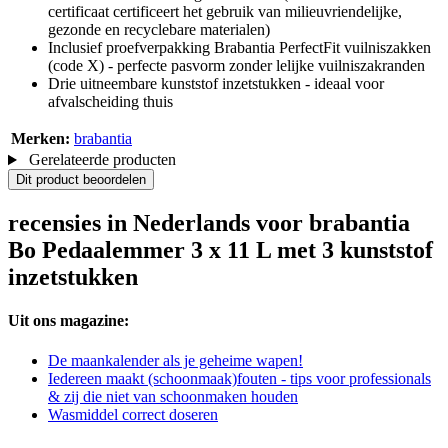
certificaat certificeert het gebruik van milieuvriendelijke,
gezonde en recyclebare materialen)
Inclusief proefverpakking Brabantia PerfectFit vuilniszakken
(code X) - perfecte pasvorm zonder lelijke vuilniszakranden
Drie uitneembare kunststof inzetstukken - ideaal voor
afvalscheiding thuis
Merken:
brabantia
Gerelateerde producten
Dit product beoordelen
recensies in Nederlands voor brabantia
Bo Pedaalemmer 3 x 11 L met 3 kunststof
inzetstukken
Uit ons magazine:
De maankalender als je geheime wapen!
Iedereen maakt (schoonmaak)fouten - tips voor professionals
& zij die niet van schoonmaken houden
Wasmiddel correct doseren