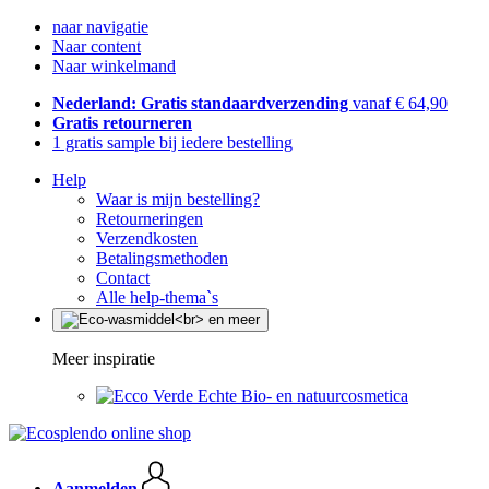
naar navigatie
Naar content
Naar winkelmand
Nederland: Gratis standaardverzending
vanaf € 64,90
Gratis retourneren
1 gratis sample bij iedere bestelling
Help
Waar is mijn bestelling?
Retourneringen
Verzendkosten
Betalingsmethoden
Contact
Alle help-thema`s
Meer inspiratie
Echte Bio- en natuurcosmetica
Aanmelden