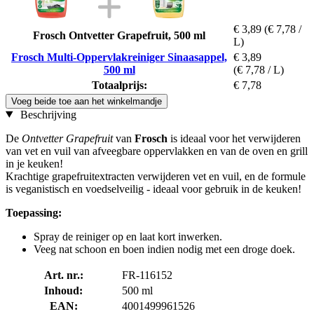
€ 3,89
(€ 7,78 /
Frosch Ontvetter Grapefruit, 500 ml
L)
Frosch Multi-Oppervlakreiniger Sinaasappel,
€ 3,89
500 ml
(€ 7,78 / L)
Totaalprijs:
€ 7,78
Voeg beide toe aan het winkelmandje
Beschrijving
De
Ontvetter Grapefruit
van
Frosch
is ideaal voor het verwijderen
van vet en vuil van afveegbare oppervlakken en van de oven en grill
in je keuken!
Krachtige grapefruitextracten verwijderen vet en vuil, en de formule
is veganistisch en voedselveilig - ideaal voor gebruik in de keuken!
Toepassing:
Spray de reiniger op en laat kort inwerken.
Veeg nat schoon en boen indien nodig met een droge doek.
Art. nr.:
FR-116152
Inhoud:
500 ml
EAN:
4001499961526