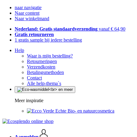
naar navigatie
Naar content
Naar winkelmand
Nederland: Gratis standaardverzending
vanaf € 64,90
Gratis retourneren
1 gratis sample bij iedere bestelling
Help
Waar is mijn bestelling?
Retourneringen
Verzendkosten
Betalingsmethoden
Contact
Alle help-thema`s
Meer inspiratie
Echte Bio- en natuurcosmetica
Aanmelden