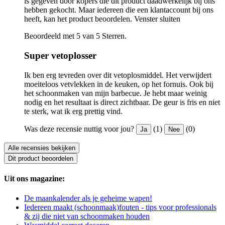
is gegeven door kopers die dit product daadwerkelijk bij ons
hebben gekocht. Maar iedereen die een klantaccount bij ons
heeft, kan het product beoordelen.
Venster sluiten
Beoordeeld met 5 van 5 Sterren.
Super vetoplosser
Ik ben erg tevreden over dit vetoplosmiddel. Het verwijdert
moeiteloos vetvlekken in de keuken, op het fornuis. Ook bij
het schoonmaken van mijn barbecue. Je hebt maar weinig
nodig en het resultaat is direct zichtbaar. De geur is fris en niet
te sterk, wat ik erg prettig vind.
Was deze recensie nuttig voor jou?
(1)
(0)
Ja
Nee
Alle recensies bekijken
Dit product beoordelen
Uit ons magazine:
De maankalender als je geheime wapen!
Iedereen maakt (schoonmaak)fouten - tips voor professionals
& zij die niet van schoonmaken houden