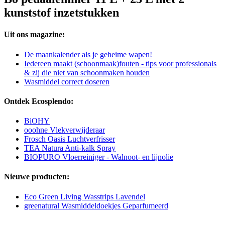
kunststof inzetstukken
Uit ons magazine:
De maankalender als je geheime wapen!
Iedereen maakt (schoonmaak)fouten - tips voor professionals
& zij die niet van schoonmaken houden
Wasmiddel correct doseren
Ontdek Ecosplendo:
BiOHY
ooohne Vlekverwijderaar
Frosch Oasis Luchtverfrisser
TEA Natura Anti-kalk Spray
BIOPURO Vloerreiniger - Walnoot- en lijnolie
Nieuwe producten:
Eco Green Living Wasstrips Lavendel
greenatural Wasmiddeldoekjes Geparfumeerd