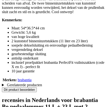
scheiden van afval. De twee binneninzetstukken van kunststof
kunnen eenvoudig worden verwijderd, het deksel van de prullenbak
sluit zacht en stil en is geurdicht. Cool ontwerp!
Kenmerken:
Maat: 54*36.5*44 cm
Gewicht: 5,6 kg
van hoge kwaliteit
2 kunststof binneninzetstukken (11 liter en 23 liter)
soepele dekselsluiting en eenvoudige pedaalbediening
vergrendeling deksel
geurbestendige sluiting
antislip onderkant
inclusief proefpakket brabantia PerfectFit vuilniszakken (code
X en J) - perfect fit
10 jaar garantie
Merken:
brabantia
Gerelateerde producten
Dit product beoordelen
recensies in Nederlands voor brabantia
Bo pedaalemmer 11 L + 23 L met 2