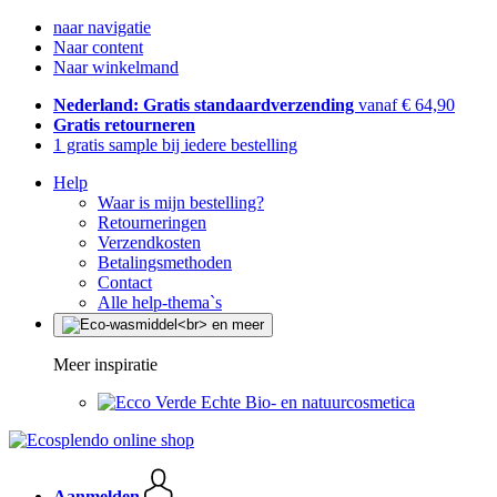
naar navigatie
Naar content
Naar winkelmand
Nederland: Gratis standaardverzending
vanaf € 64,90
Gratis retourneren
1 gratis sample bij iedere bestelling
Help
Waar is mijn bestelling?
Retourneringen
Verzendkosten
Betalingsmethoden
Contact
Alle help-thema`s
Meer inspiratie
Echte Bio- en natuurcosmetica
Aanmelden