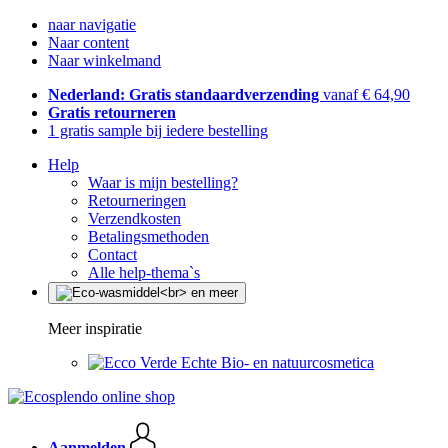
naar navigatie
Naar content
Naar winkelmand
Nederland: Gratis standaardverzending
vanaf € 64,90
Gratis retourneren
1 gratis sample bij iedere bestelling
Help
Waar is mijn bestelling?
Retourneringen
Verzendkosten
Betalingsmethoden
Contact
Alle help-thema`s
Meer inspiratie
Echte Bio- en natuurcosmetica
Aanmelden