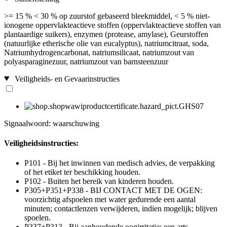
>= 15 % < 30 % op zuurstof gebaseerd bleekmiddel, < 5 % niet-
ionogene oppervlakteactieve stoffen (oppervlakteactieve stoffen van
plantaardige suikers), enzymen (protease, amylase), Geurstoffen
(natuurlijke etherische olie van eucalyptus), natriumcitraat, soda,
Natriumhydrogencarbonat, natriumsilicaat, natriumzout van
polyasparaginezuur, natriumzout van barnsteenzuur
Veiligheids- en Gevaarinstructies
Signaalwoord: waarschuwing
Veiligheidsinstructies:
P101 - Bij het inwinnen van medisch advies, de verpakking
of het etiket ter beschikking houden.
P102 - Buiten het bereik van kinderen houden.
P305+P351+P338 - BIJ CONTACT MET DE OGEN:
voorzichtig afspoelen met water gedurende een aantal
minuten; contactlenzen verwijderen, indien mogelijk; blijven
spoelen.
P337+P313 - Bij aanhoudende oogirritatie: een arts