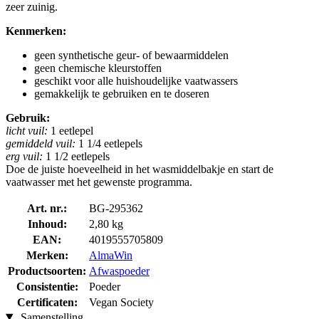
zeer zuinig.
Kenmerken:
geen synthetische geur- of bewaarmiddelen
geen chemische kleurstoffen
geschikt voor alle huishoudelijke vaatwassers
gemakkelijk te gebruiken en te doseren
Gebruik:
licht vuil:
1 eetlepel
gemiddeld vuil:
1 1/4 eetlepels
erg vuil:
1 1/2 eetlepels
Doe de juiste hoeveelheid in het wasmiddelbakje en start de
vaatwasser met het gewenste programma.
Art. nr.:
BG-295362
Inhoud:
2,80 kg
EAN:
4019555705809
Merken:
AlmaWin
Productsoorten:
Afwaspoeder
Consistentie:
Poeder
Certificaten:
Vegan Society
Samenstelling