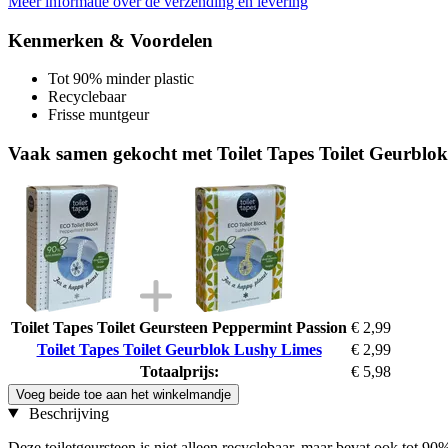
Meer informatie over de verzending en levering
Kenmerken & Voordelen
Tot 90% minder plastic
Recyclebaar
Frisse muntgeur
Vaak samen gekocht met Toilet Tapes Toilet Geurblo
Toilet Tapes Toilet Geursteen Peppermint Passion
€ 2,99
Toilet Tapes Toilet Geurblok Lushy Limes
€ 2,99
Totaalprijs:
€ 5,98
Voeg beide toe aan het winkelmandje
Beschrijving
Deze toiletgeursteen is niet alleen recyclebaar, maar bevat ook tot 9