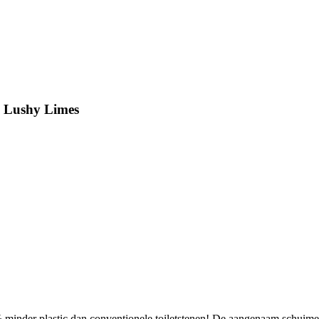
k Lushy Limes
0% minder plastic dan conventionele toiletstenen! De aangenaam schuimen