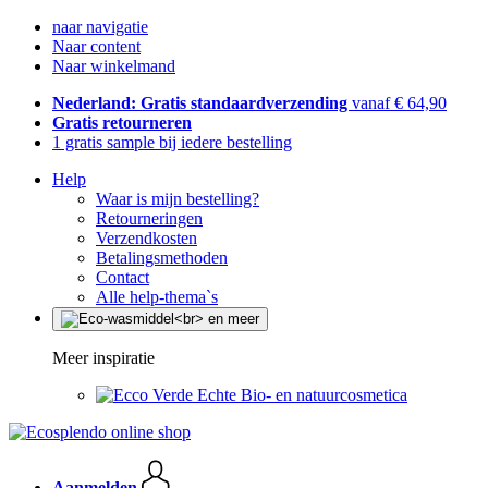
naar navigatie
Naar content
Naar winkelmand
Nederland: Gratis standaardverzending
vanaf € 64,90
Gratis retourneren
1 gratis sample bij iedere bestelling
Help
Waar is mijn bestelling?
Retourneringen
Verzendkosten
Betalingsmethoden
Contact
Alle help-thema`s
Meer inspiratie
Echte Bio- en natuurcosmetica
Aanmelden