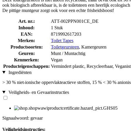
ook biologisch afbreekbaar is, is de toiletsteen een heerlijk ecologisch 
De pittige muntgeur zorgt ook voor een echte frisheidsboost!
Art. nr.:
ATT-002PPN001CE_DE
Inhoud:
1 Stuk
EAN:
8719992617203
Merken:
Toilet Tapes
Productsoorten:
Toiletgeursteen
, Kamergeuren
Geuren:
Munt / Muntachtig
Kenmerken:
Vegan
Producteigenschappen:
Vermindert plastic, Recycleerbaar, Veganist
Ingrediënten
> 30 % niet-ionische oppervlakteactieve stoffen, 15 % < 30 % anionis
Veiligheids- en Gevaarinstructies
Signaalwoord: gevaar
Veiligheidsinstructies: