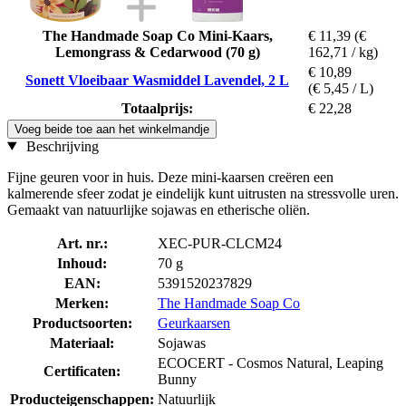
The Handmade Soap Co Mini-Kaars,
€ 11,39
(€
Lemongrass & Cedarwood (70 g)
162,71 / kg)
€ 10,89
Sonett Vloeibaar Wasmiddel Lavendel, 2 L
(€ 5,45 / L)
Totaalprijs:
€ 22,28
Voeg beide toe aan het winkelmandje
Beschrijving
Fijne geuren voor in huis. Deze mini-kaarsen creëren een
kalmerende sfeer zodat je eindelijk kunt uitrusten na stressvolle uren.
Gemaakt van natuurlijke sojawas en etherische oliën.
Art. nr.:
XEC-PUR-CLCM24
Inhoud:
70 g
EAN:
5391520237829
Merken:
The Handmade Soap Co
Productsoorten:
Geurkaarsen
Materiaal:
Sojawas
ECOCERT - Cosmos Natural, Leaping
Certificaten:
Bunny
Producteigenschappen:
Natuurlijk