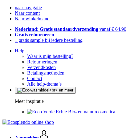
naar navigatie
Naar content
Naar winkelmand
Nederland: Gratis standaardverzending
vanaf € 64,90
Gratis retourneren
1 gratis sample bij iedere bestelling
Help
Waar is mijn bestelling?
Retourneringen
Verzendkosten
Betalingsmethoden
Contact
Alle help-thema`s
Meer inspiratie
Echte Bio- en natuurcosmetica
Aanmelden