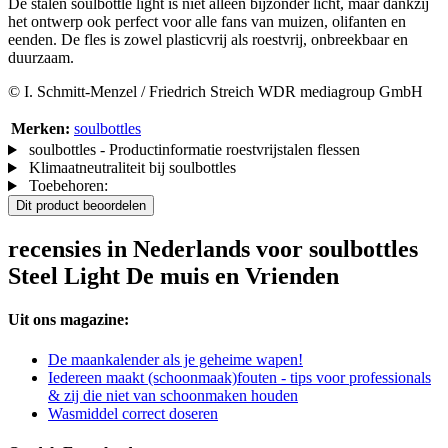
De stalen soulbottle light is niet alleen bijzonder licht, maar dankzij
het ontwerp ook perfect voor alle fans van muizen, olifanten en
eenden. De fles is zowel plasticvrij als roestvrij, onbreekbaar en
duurzaam.
© I. Schmitt-Menzel / Friedrich Streich WDR mediagroup GmbH
Merken:
soulbottles
soulbottles - Productinformatie roestvrijstalen flessen
Klimaatneutraliteit bij soulbottles
Toebehoren:
Dit product beoordelen
recensies in Nederlands voor soulbottles
Steel Light De muis en Vrienden
Uit ons magazine:
De maankalender als je geheime wapen!
Iedereen maakt (schoonmaak)fouten - tips voor professionals
& zij die niet van schoonmaken houden
Wasmiddel correct doseren