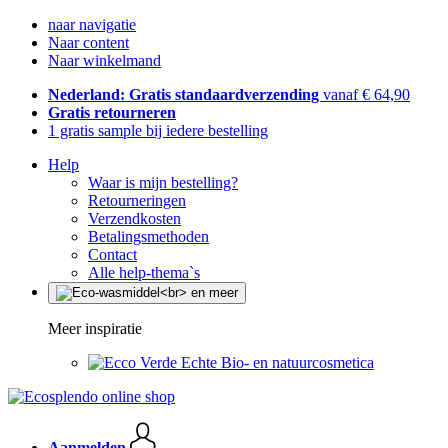
naar navigatie
Naar content
Naar winkelmand
Nederland: Gratis standaardverzending
vanaf € 64,90
Gratis retourneren
1 gratis sample bij iedere bestelling
Help
Waar is mijn bestelling?
Retourneringen
Verzendkosten
Betalingsmethoden
Contact
Alle help-thema`s
Meer inspiratie
Echte Bio- en natuurcosmetica
Aanmelden