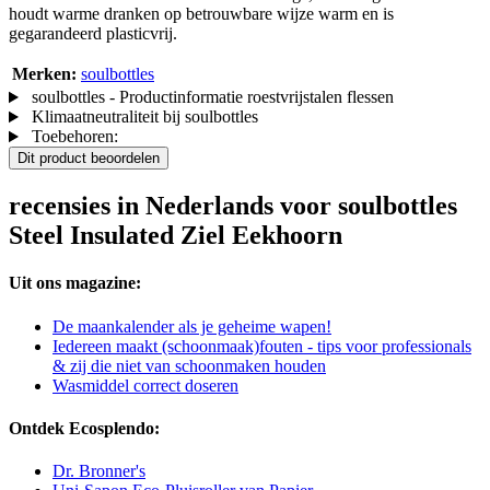
houdt warme dranken op betrouwbare wijze warm en is
gegarandeerd plasticvrij.
Merken:
soulbottles
soulbottles - Productinformatie roestvrijstalen flessen
Klimaatneutraliteit bij soulbottles
Toebehoren:
Dit product beoordelen
recensies in Nederlands voor soulbottles
Steel Insulated Ziel Eekhoorn
Uit ons magazine:
De maankalender als je geheime wapen!
Iedereen maakt (schoonmaak)fouten - tips voor professionals
& zij die niet van schoonmaken houden
Wasmiddel correct doseren
Ontdek Ecosplendo:
Dr. Bronner's