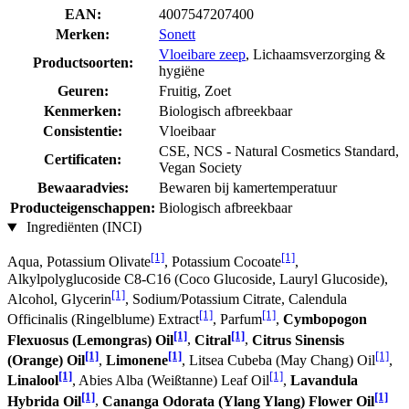
EAN:
4007547207400
Merken:
Sonett
Vloeibare zeep
, Lichaamsverzorging &
Productsoorten:
hygiëne
Geuren:
Fruitig, Zoet
Kenmerken:
Biologisch afbreekbaar
Consistentie:
Vloeibaar
CSE, NCS - Natural Cosmetics Standard,
Certificaten:
Vegan Society
Bewaaradvies:
Bewaren bij kamertemperatuur
Producteigenschappen:
Biologisch afbreekbaar
Ingrediënten (INCI)
[1]
[1]
Aqua, Potassium Olivate
, Potassium Cocoate
,
Alkylpolyglucoside C8-C16 (Coco Glucoside, Lauryl Glucoside),
[1]
Alcohol, Glycerin
, Sodium/Potassium Citrate, Calendula
[1]
[1]
Officinalis (Ringelblume) Extract
, Parfum
,
Cymbopogon
[1]
[1]
Flexuosus (Lemongras) Oil
,
Citral
,
Citrus Sinensis
[1]
[1]
[1]
(Orange) Oil
,
Limonene
, Litsea Cubeba (May Chang) Oil
,
[1]
[1]
Linalool
, Abies Alba (Weißtanne) Leaf Oil
,
Lavandula
[1]
[1]
Hybrida Oil
,
Cananga Odorata (Ylang Ylang) Flower Oil