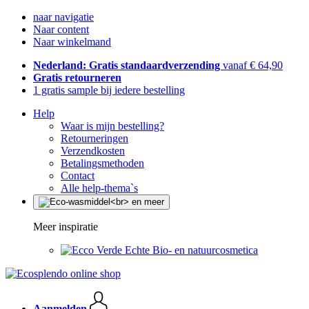
naar navigatie
Naar content
Naar winkelmand
Nederland: Gratis standaardverzending
vanaf € 64,90
Gratis retourneren
1 gratis sample bij iedere bestelling
Help
Waar is mijn bestelling?
Retourneringen
Verzendkosten
Betalingsmethoden
Contact
Alle help-thema`s
Meer inspiratie
Echte Bio- en natuurcosmetica
Aanmelden