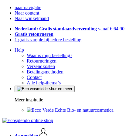
naar navigatie
Naar content
Naar winkelmand
Nederland: Gratis standaardverzending
vanaf € 64,90
Gratis retourneren
1 gratis sample bij iedere bestelling
Help
Waar is mijn bestelling?
Retourneringen
Verzendkosten
Betalingsmethoden
Contact
Alle help-thema`s
Meer inspiratie
Echte Bio- en natuurcosmetica
Aanmelden