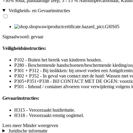
>30% Soda, plantaardige zeep, 5 - 15 % Natriumpercarbonaat, Kalium (
Veiligheids- en Gevaarinstructies
Signaalwoord: gevaar
Veiligheidsinstructies:
P102 - Buiten het bereik van kinderen houden.
P280 - Beschermende handschoenen/beschermende kleding/oog
P301 + P312 - Bij inslikken: bij onwel voelen een Antigifcentru
P302 + P352 - In geval van contact met de huid: Wassen met ve
P305+P351+P338 - BIJ CONTACT MET DE OGEN: voorzichtig afs
P501 - Inhoud / container afvoeren voor verwijdering volgens lo
Gevaarinstructies:
H315 - Veroorzaakt huidirritatie.
H318 - Veroorzaakt ernstig oogletsel.
Lees meer
Minder weergeven
Juridische informatie