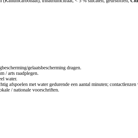
Kaliumcarbonaat), trinatriumcitraat, < 5 % silicaten, geurstoffen,
Cit
bescherming/gelaatsbescherming dragen.
m / arts raadplegen.
el water.
poelen met water gedurende een aantal minuten; contactlenzen verw
kale / nationale voorschriften.