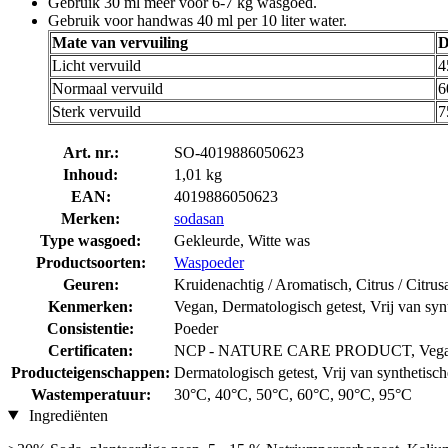
Gebruik 30 ml meer voor 6-7 kg wasgoed.
Gebruik voor handwas 40 ml per 10 liter water.
Mate van vervuiling
D
Licht vervuild
4
Normaal vervuild
6
Sterk vervuild
7
Art. nr.:
SO-4019886050623
Inhoud:
1,01 kg
EAN:
4019886050623
Merken:
sodasan
Type wasgoed:
Gekleurde, Witte was
Productsoorten:
Waspoeder
Geuren:
Kruidenachtig / Aromatisch, Citrus / Citrus
Kenmerken:
Vegan, Dermatologisch getest, Vrij van syn
Consistentie:
Poeder
Certificaten:
NCP - NATURE CARE PRODUCT, Vegan
Producteigenschappen:
Dermatologisch getest, Vrij van synthetisch
Wastemperatuur:
30°C, 40°C, 50°C, 60°C, 90°C, 95°C
Ingrediënten