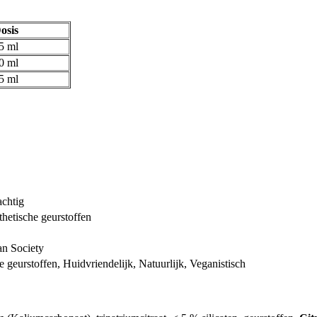
osis
5 ml
0 ml
5 ml
achtig
thetische geurstoffen
 Society
e geurstoffen, Huidvriendelijk, Natuurlijk, Veganistisch