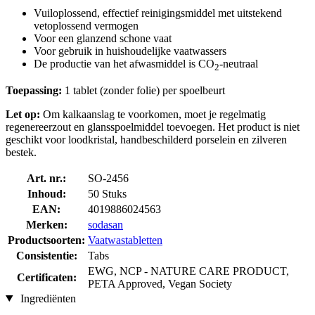
Vuiloplossend, effectief reinigingsmiddel met uitstekend
vetoplossend vermogen
Voor een glanzend schone vaat
Voor gebruik in huishoudelijke vaatwassers
De productie van het afwasmiddel is CO
-neutraal
2
Toepassing:
1 tablet (zonder folie) per spoelbeurt
Let op:
Om kalkaanslag te voorkomen, moet je regelmatig
regenereerzout en glansspoelmiddel toevoegen. Het product is niet
geschikt voor loodkristal, handbeschilderd porselein en zilveren
bestek.
Art. nr.:
SO-2456
Inhoud:
50 Stuks
EAN:
4019886024563
Merken:
sodasan
Productsoorten:
Vaatwastabletten
Consistentie:
Tabs
EWG, NCP - NATURE CARE PRODUCT,
Certificaten:
PETA Approved, Vegan Society
Ingrediënten