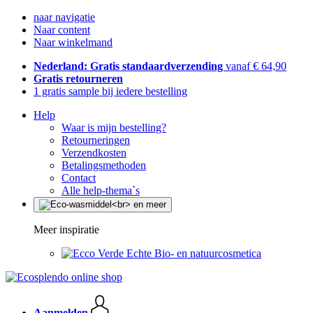
naar navigatie
Naar content
Naar winkelmand
Nederland: Gratis standaardverzending
vanaf € 64,90
Gratis retourneren
1 gratis sample bij iedere bestelling
Help
Waar is mijn bestelling?
Retourneringen
Verzendkosten
Betalingsmethoden
Contact
Alle help-thema`s
Meer inspiratie
Echte Bio- en natuurcosmetica
Aanmelden