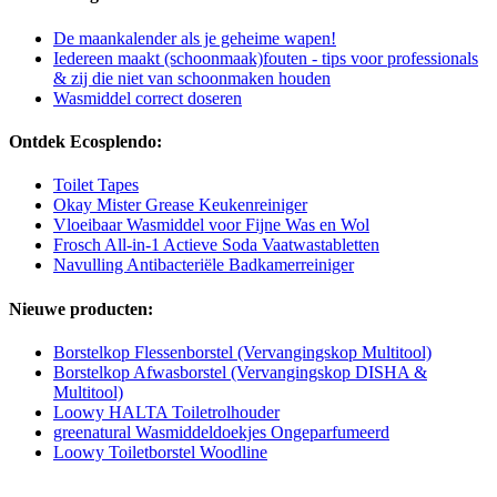
De maankalender als je geheime wapen!
Iedereen maakt (schoonmaak)fouten - tips voor professionals
& zij die niet van schoonmaken houden
Wasmiddel correct doseren
Ontdek Ecosplendo:
Toilet Tapes
Okay Mister Grease Keukenreiniger
Vloeibaar Wasmiddel voor Fijne Was en Wol
Frosch All-in-1 Actieve Soda Vaatwastabletten
Navulling Antibacteriële Badkamerreiniger
Nieuwe producten:
Borstelkop Flessenborstel (Vervangingskop Multitool)
Borstelkop Afwasborstel (Vervangingskop DISHA &
Multitool)
Loowy HALTA Toiletrolhouder
greenatural Wasmiddeldoekjes Ongeparfumeerd
Loowy Toiletborstel Woodline