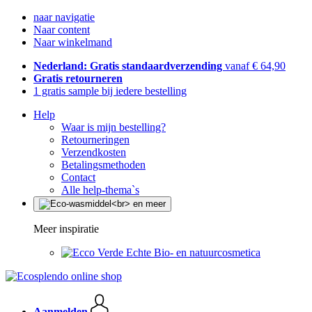
naar navigatie
Naar content
Naar winkelmand
Nederland: Gratis standaardverzending
vanaf € 64,90
Gratis retourneren
1 gratis sample bij iedere bestelling
Help
Waar is mijn bestelling?
Retourneringen
Verzendkosten
Betalingsmethoden
Contact
Alle help-thema`s
Meer inspiratie
Echte Bio- en natuurcosmetica
Aanmelden