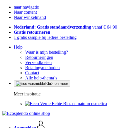
naar navigatie
Naar content
Naar winkelmand
Nederland: Gratis standaardverzending
vanaf € 64,90
Gratis retourneren
1 gratis sample bij iedere bestelling
Help
Waar is mijn bestelling?
Retourneringen
Verzendkosten
Betalingsmethoden
Contact
Alle help-thema`s
Meer inspiratie
Echte Bio- en natuurcosmetica
Aanmelden