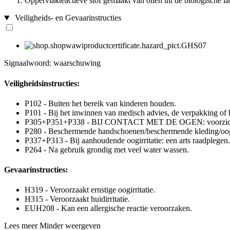
Oppervlakteactieve stof gemaakt van oliën uit de biologische 
Veiligheids- en Gevaarinstructies
Signaalwoord: waarschuwing
Veiligheidsinstructies:
P102 - Buiten het bereik van kinderen houden.
P101 - Bij het inwinnen van medisch advies, de verpakking of h
P305+P351+P338 - BIJ CONTACT MET DE OGEN: voorzichtig afs
P280 - Beschermende handschoenen/beschermende kleding/oog
P337+P313 - Bij aanhoudende oogirritatie: een arts raadplegen.
P264 - Na gebruik grondig met veel water wassen.
Gevaarinstructies:
H319 - Veroorzaakt ernstige oogirritatie.
H315 - Veroorzaakt huidirritatie.
EUH208 - Kan een allergische reactie veroorzaken.
Lees meer
Minder weergeven