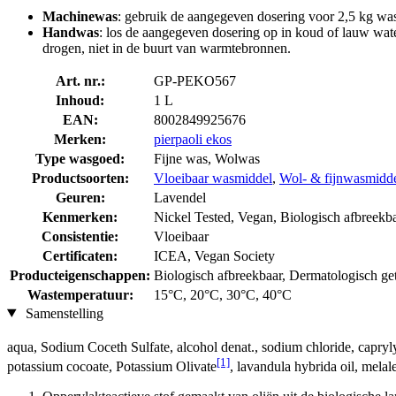
Machinewas
: gebruik de aangegeven dosering voor 2,5 kg was
Handwas
: los de aangegeven dosering op in koud of lauw wat
drogen, niet in de buurt van warmtebronnen.
Art. nr.:
GP-PEKO567
Inhoud:
1 L
EAN:
8002849925676
Merken:
pierpaoli ekos
Type wasgoed:
Fijne was, Wolwas
Productsoorten:
Vloeibaar wasmiddel
,
Wol- & fijnwasmidd
Geuren:
Lavendel
Kenmerken:
Nickel Tested, Vegan, Biologisch afbreekba
Consistentie:
Vloeibaar
Certificaten:
ICEA, Vegan Society
Producteigenschappen:
Biologisch afbreekbaar, Dermatologisch gete
Wastemperatuur:
15°C, 20°C, 30°C, 40°C
Samenstelling
aqua, Sodium Coceth Sulfate, alcohol denat., sodium chloride, capryl
[1]
potassium cocoate, Potassium Olivate
, lavandula hybrida oil, melaleu