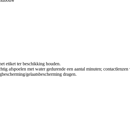
landbouw
et etiket ter beschikking houden.
poelen met water gedurende een aantal minuten; contactlenzen verw
bescherming/gelaatsbescherming dragen.