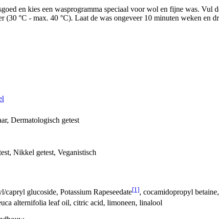
goed en kies een wasprogramma speciaal voor wol en fijne was. Vul de
er (30 °C - max. 40 °C). Laat de was ongeveer 10 minuten weken en dr
el
ar, Dermatologisch getest
st, Nikkel getest, Veganistisch
[1]
yl/capryl glucoside, Potassium Rapeseedate
, cocamidopropyl betaine
ca alternifolia leaf oil, citric acid, limoneen, linalool