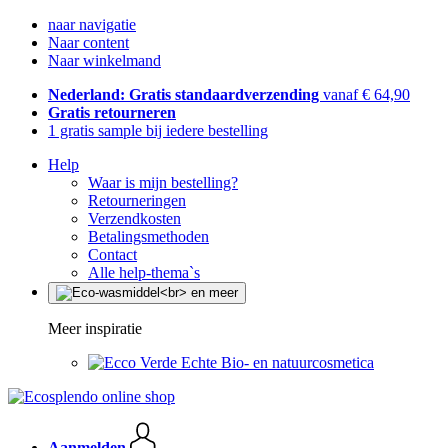
naar navigatie
Naar content
Naar winkelmand
Nederland: Gratis standaardverzending
vanaf € 64,90
Gratis retourneren
1 gratis sample bij iedere bestelling
Help
Waar is mijn bestelling?
Retourneringen
Verzendkosten
Betalingsmethoden
Contact
Alle help-thema`s
Meer inspiratie
Echte Bio- en natuurcosmetica
Aanmelden