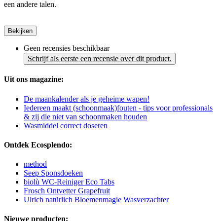
een andere talen.
Bekijken
Geen recensies beschikbaar
Schrijf als eerste een recensie over dit product.
Uit ons magazine:
De maankalender als je geheime wapen!
Iedereen maakt (schoonmaak)fouten - tips voor professionals
& zij die niet van schoonmaken houden
Wasmiddel correct doseren
Ontdek Ecosplendo:
method
Seep Sponsdoeken
biolù WC-Reiniger Eco Tabs
Frosch Ontvetter Grapefruit
Ulrich natürlich Bloemenmagie Wasverzachter
Nieuwe producten: