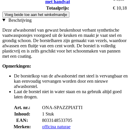
met handvat
Totaalprijs:
€ 10,18
Voeg beide toe aan het winkelmandje
Beschrijving
Deze afwasborstel van gewaxt beukenhout verbant synthetische
vaatwassponsjes voorgoed uit de keuken en maakt je vaat snel en
grondig schoon. De borstelharen zijn gemaakt van vezels, waardoor
afwassen een fluitje van een cent wordt. De borstel is volledig
plasticvrij en is zelfs geschikt voor het schoonmaken van pannen
met een coating.
Opmerkingen:
De borstelkop van de afwasborstel met steel is vervangbaar en
kan eenvoudig vervangen worden door een nieuwe
afwasborstel.
Laat de borstel niet in water staan en na gebruik altijd goed
laten drogen.
Art. nr.:
ONA-SPAZZPIATTI
Inhoud:
1 Stuk
EAN:
8033148533705
Merken:
officina naturae