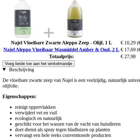
Najel Vloeibare Zwarte Aleppo Zeep - Olijf, 1 L
€ 10,29
(
Najel Aleppo Vloeibaar Wasmiddel Amber & Oud, 2 L
€ 17,69
(
Totaalprijs:
€ 27,98
Voeg beide toe aan het winkelmandje
Beschrijving
De vloeibare zwarte zeep van Najel is een veelzijdig, natuurlijk univ
olijfolie.
Eigenschappen:
reinigt oppervlakken
verwijdert vet en vuil
ecologisch en natuurlijk
geschikt voor het wassen van de vacht van huisdieren
doet dienst als spray tegen bladluizen op planten
vervangt een hele reeks conventionele producten