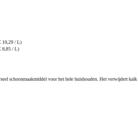
€ 10,29 / L)
€ 8,85 / L)
erseel schoonmaakmiddel voor het hele huishouden. Het verwijdert kalk 