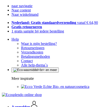
naar navigatie
Naar content
Naar winkelmand
Nederland: Gratis standaardverzending
vanaf € 64,90
Gratis retourneren
1 gratis sample bij iedere bestelling
Help
Waar is mijn bestelling?
Retourneringen
Verzendkosten
Betalingsmethoden
Contact
Alle help-thema`s
Meer inspiratie
Echte Bio- en natuurcosmetica
Aanmelden