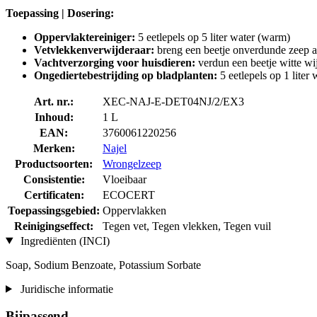
Toepassing | Dosering:
Oppervlaktereiniger:
5 eetlepels op 5 liter water (warm)
Vetvlekkenverwijderaar:
breng een beetje onverdunde zeep aa
Vachtverzorging voor huisdieren:
verdun een beetje witte wij
Ongediertebestrijding op bladplanten:
5 eetlepels op 1 liter
Art. nr.:
XEC-NAJ-E-DET04NJ/2/EX3
Inhoud:
1 L
EAN:
3760061220256
Merken:
Najel
Productsoorten:
Wrongelzeep
Consistentie:
Vloeibaar
Certificaten:
ECOCERT
Toepassingsgebied:
Oppervlakken
Reinigingseffect:
Tegen vet, Tegen vlekken, Tegen vuil
Ingrediënten (INCI)
Soap, Sodium Benzoate, Potassium Sorbate
Juridische informatie
Bijpassend