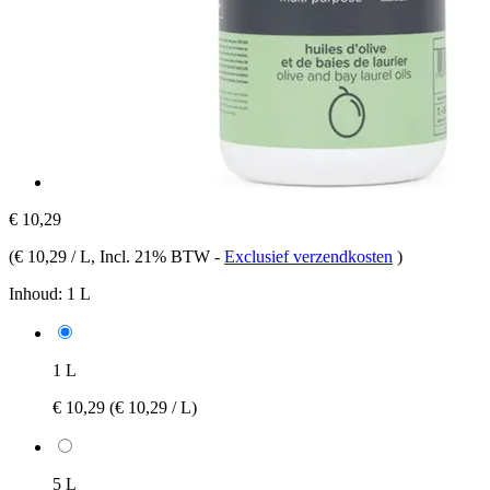
€ 10,29
(
€ 10,29 / L
, Incl. 21% BTW
-
Exclusief verzendkosten
)
Inhoud:
1 L
1 L
€ 10,29
(€ 10,29 / L)
5 L