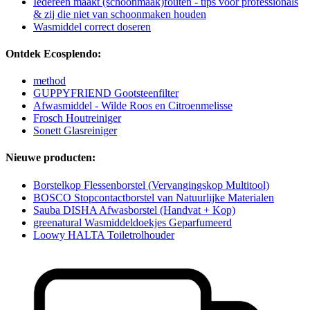
Iedereen maakt (schoonmaak)fouten - tips voor professionals
& zij die niet van schoonmaken houden
Wasmiddel correct doseren
Ontdek Ecosplendo:
method
GUPPYFRIEND Gootsteenfilter
Afwasmiddel - Wilde Roos en Citroenmelisse
Frosch Houtreiniger
Sonett Glasreiniger
Nieuwe producten:
Borstelkop Flessenborstel (Vervangingskop Multitool)
BOSCO Stopcontactborstel van Natuurlijke Materialen
Sauba DISHA Afwasborstel (Handvat + Kop)
greenatural Wasmiddeldoekjes Geparfumeerd
Loowy HALTA Toiletrolhouder