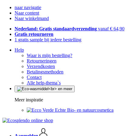
naar navigatie
Naar content
Naar winkelmand
Nederland: Gratis standaardverzending
vanaf € 64,90
Gratis retourneren
1 gratis sample bij iedere bestelling
Help
Waar is mijn bestelling?
Retourneringen
Verzendkosten
Betalingsmethoden
Contact
Alle help-thema`s
Meer inspiratie
Echte Bio- en natuurcosmetica
Aanmelden