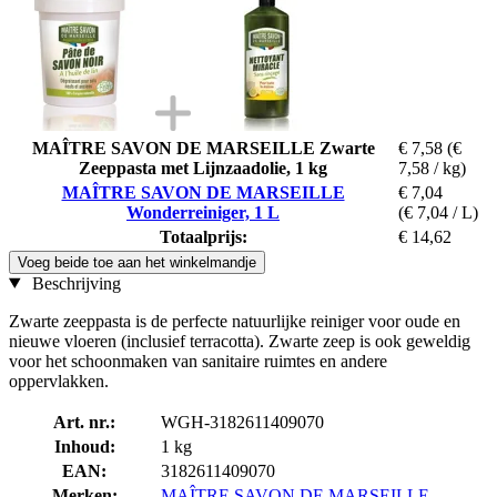
MAÎTRE SAVON DE MARSEILLE Zwarte
€ 7,58
(€
Zeeppasta met Lijnzaadolie, 1 kg
7,58 / kg)
MAÎTRE SAVON DE MARSEILLE
€ 7,04
Wonderreiniger, 1 L
(€ 7,04 / L)
Totaalprijs:
€ 14,62
Voeg beide toe aan het winkelmandje
Beschrijving
Zwarte zeeppasta is de perfecte natuurlijke reiniger voor oude en
nieuwe vloeren (inclusief terracotta). Zwarte zeep is ook geweldig
voor het schoonmaken van sanitaire ruimtes en andere
oppervlakken.
Art. nr.:
WGH-3182611409070
Inhoud:
1 kg
EAN:
3182611409070
Merken:
MAÎTRE SAVON DE MARSEILLE