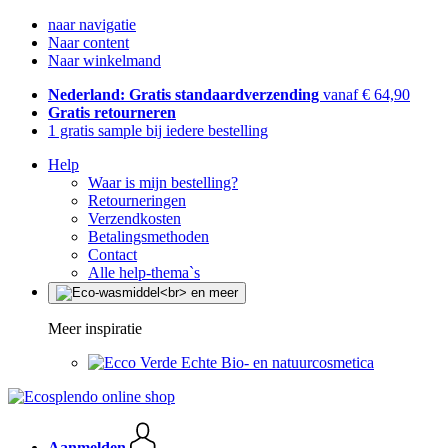
naar navigatie
Naar content
Naar winkelmand
Nederland: Gratis standaardverzending
vanaf € 64,90
Gratis retourneren
1 gratis sample bij iedere bestelling
Help
Waar is mijn bestelling?
Retourneringen
Verzendkosten
Betalingsmethoden
Contact
Alle help-thema`s
Meer inspiratie
Echte Bio- en natuurcosmetica
Aanmelden