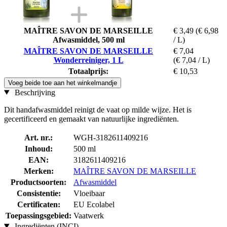
MAÎTRE SAVON DE MARSEILLE
€ 3,49
(€ 6,98
Afwasmiddel, 500 ml
/ L)
MAÎTRE SAVON DE MARSEILLE
€ 7,04
Wonderreiniger, 1 L
(€ 7,04 / L)
Totaalprijs:
€ 10,53
Voeg beide toe aan het winkelmandje
Beschrijving
Dit handafwasmiddel reinigt de vaat op milde wijze. Het is
gecertificeerd en gemaakt van natuurlijke ingrediënten.
Art. nr.:
WGH-3182611409216
Inhoud:
500 ml
EAN:
3182611409216
Merken:
MAÎTRE SAVON DE MARSEILLE
Productsoorten:
Afwasmiddel
Consistentie:
Vloeibaar
Certificaten:
EU Ecolabel
Toepassingsgebied:
Vaatwerk
Ingrediënten (INCI)