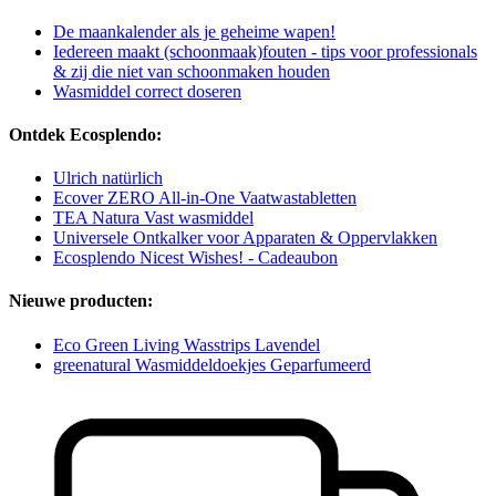
De maankalender als je geheime wapen!
Iedereen maakt (schoonmaak)fouten - tips voor professionals
& zij die niet van schoonmaken houden
Wasmiddel correct doseren
Ontdek Ecosplendo:
Ulrich natürlich
Ecover ZERO All-in-One Vaatwastabletten
TEA Natura Vast wasmiddel
Universele Ontkalker voor Apparaten & Oppervlakken
Ecosplendo Nicest Wishes! - Cadeaubon
Nieuwe producten:
Eco Green Living Wasstrips Lavendel
greenatural Wasmiddeldoekjes Geparfumeerd