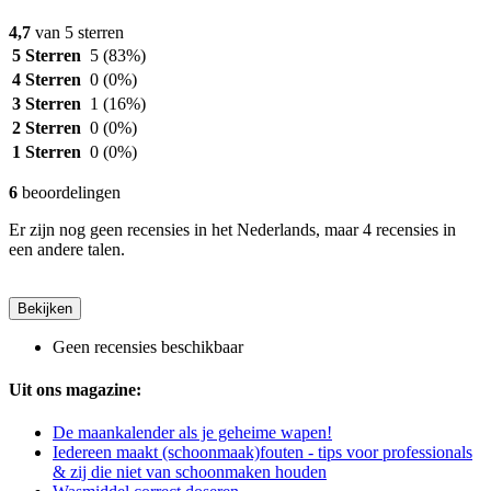
4,7
van 5 sterren
5 Sterren
5
(83%)
4 Sterren
0
(0%)
3 Sterren
1
(16%)
2 Sterren
0
(0%)
1 Sterren
0
(0%)
6
beoordelingen
Er zijn nog geen recensies in het Nederlands, maar 4 recensies in
een andere talen.
Bekijken
Geen recensies beschikbaar
Uit ons magazine:
De maankalender als je geheime wapen!
Iedereen maakt (schoonmaak)fouten - tips voor professionals
& zij die niet van schoonmaken houden