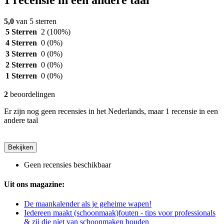
5,0
van 5 sterren
5 Sterren
2
(100%)
4 Sterren
0
(0%)
3 Sterren
0
(0%)
2 Sterren
0
(0%)
1 Sterren
0
(0%)
2
beoordelingen
Er zijn nog geen recensies in het Nederlands, maar 1 recensie in een
andere taal
Bekijken
Geen recensies beschikbaar
Uit ons magazine:
De maankalender als je geheime wapen!
Iedereen maakt (schoonmaak)fouten - tips voor professionals
& zij die niet van schoonmaken houden