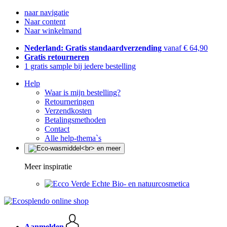
naar navigatie
Naar content
Naar winkelmand
Nederland: Gratis standaardverzending
vanaf € 64,90
Gratis retourneren
1 gratis sample bij iedere bestelling
Help
Waar is mijn bestelling?
Retourneringen
Verzendkosten
Betalingsmethoden
Contact
Alle help-thema`s
Meer inspiratie
Echte Bio- en natuurcosmetica
Aanmelden