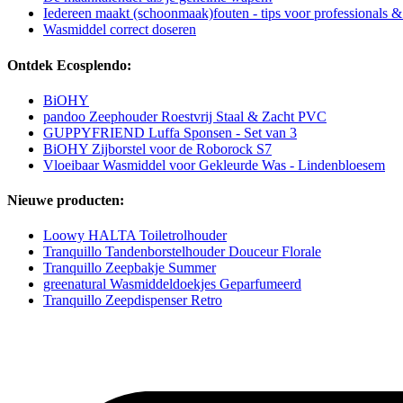
Iedereen maakt (schoonmaak)fouten - tips voor professionals 
Wasmiddel correct doseren
Ontdek Ecosplendo:
BiOHY
pandoo Zeephouder Roestvrij Staal & Zacht PVC
GUPPYFRIEND Luffa Sponsen - Set van 3
BiOHY Zijborstel voor de Roborock S7
Vloeibaar Wasmiddel voor Gekleurde Was - Lindenbloesem
Nieuwe producten:
Loowy HALTA Toiletrolhouder
Tranquillo Tandenborstelhouder Douceur Florale
Tranquillo Zeepbakje Summer
greenatural Wasmiddeldoekjes Geparfumeerd
Tranquillo Zeepdispenser Retro